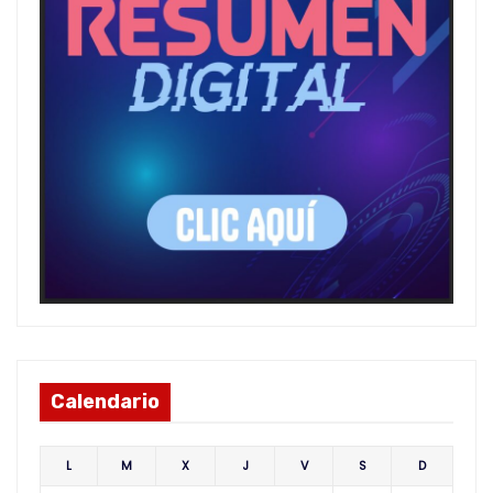
Calendario
L
M
X
J
V
S
D