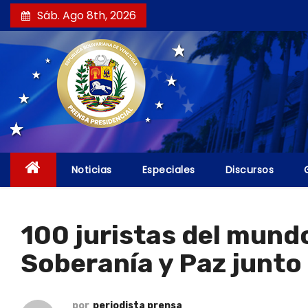
S
Sáb. Ago 8th, 2026
a
l
t
a
r
a
l
c
Noticias
Especiales
Discursos
o
n
t
100 juristas del mund
e
Soberanía y Paz junto
n
i
d
por
periodista prensa