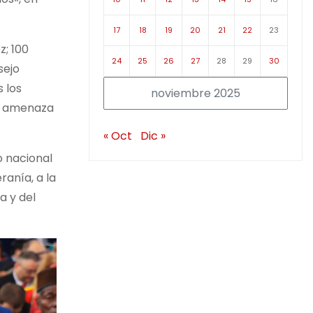
17
18
19
20
21
22
23
z; 100
24
25
26
27
28
29
30
sejo
 los
noviembre 2025
la amenaza
« Oct
Dic »
o nacional
ranía, a la
a y del