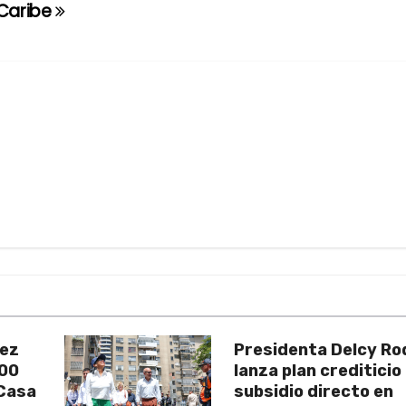
 Caribe
uez
Presidenta Delcy Ro
200
lanza plan crediticio
 Casa
subsidio directo en