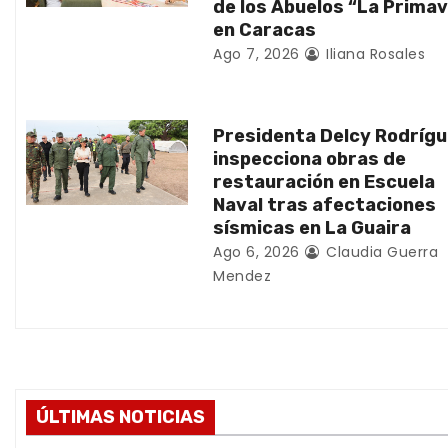
de los Abuelos “La Prima
e
en Caracas
n
Ago 7, 2026
Iliana Rosales
t
Presidenta Delcy Rodríg
r
inspecciona obras de
a
restauración en Escuela
Naval tras afectaciones
d
sísmicas en La Guaira
Ago 6, 2026
Claudia Guerra
a
Mendez
s
ÚLTIMAS NOTICIAS