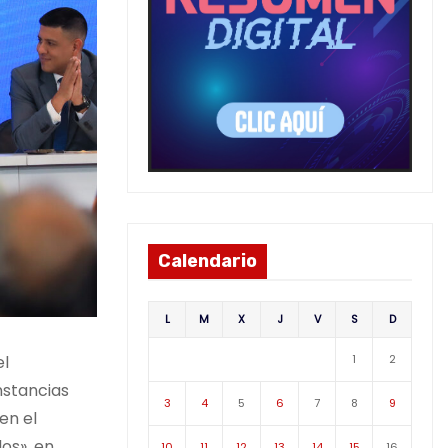
Calendario
L
M
X
J
V
S
D
1
2
el
nstancias
3
4
5
6
7
8
9
en el
os», en
10
11
12
13
14
15
16