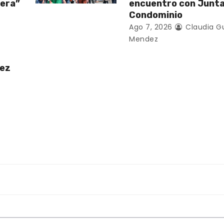
vera”
encuentro con Junt
Condominio
Ago 7, 2026
Claudia G
Mendez
uez