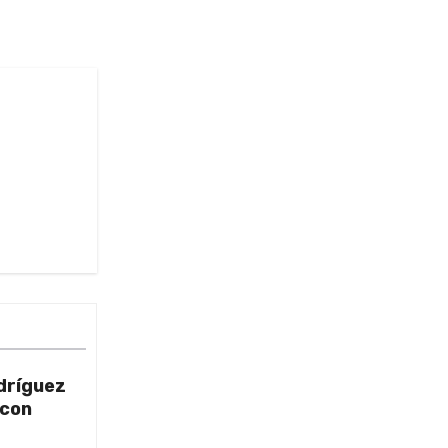
dríguez
 con