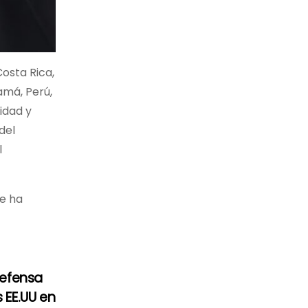
Costa Rica,
namá, Perú,
idad y
del
l
ue ha
defensa
 EE.UU en