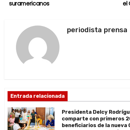
a
suramericanos
el
v
e
periodista prensa
g
a
c
i
ó
Entrada relacionada
n
d
Presidenta Delcy Rodríg
comparte con primeros 
e
beneficiarios de la nueva