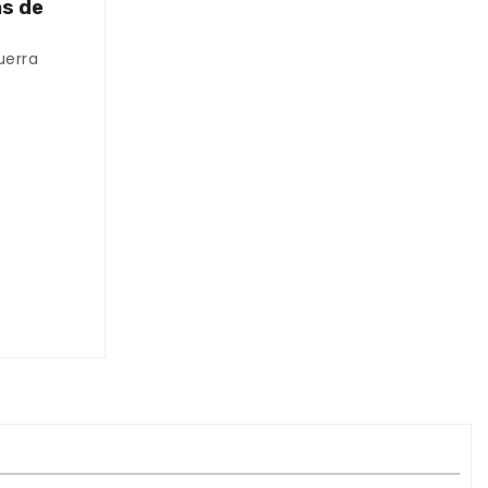
as de
uerra