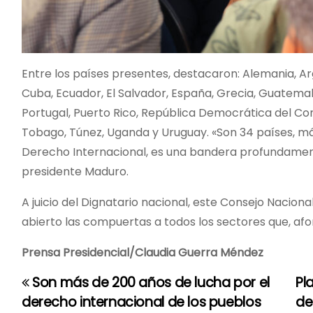
Entre los países presentes, destacaron: Alemania, Arge
Cuba, Ecuador, El Salvador, España, Grecia, Guatemala,
Portugal, Puerto Rico, República Democrática del Cong
Tobago, Túnez, Uganda y Uruguay. «Son 34 países, má
Derecho Internacional, es una bandera profundament
presidente Maduro.
A juicio del Dignatario nacional, este Consejo Nacion
abierto las compuertas a todos los sectores que, af
Prensa Presidencial/Claudia Guerra Méndez
Son más de 200 años de lucha por el
Pl
N
derecho internacional de los pueblos
de