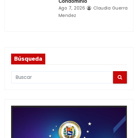
Condominio
Ago 7, 2026
Claudia Guerra
Mendez
Búsqueda
S
e
a
r
c
h