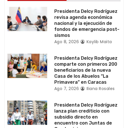
e
Presidenta Delcy Rodríguez
n
revisa agenda económica
nacional y la ejecución de
t
fondos de emergencia post-
sismos
r
Ago 8, 2026
Kaylib Maita
a
Presidenta Delcy Rodríguez
d
comparte con primeros 200
beneficiarios de la nueva
a
Casa de los Abuelos “La
Primavera” en Caracas
s
Ago 7, 2026
Iliana Rosales
Presidenta Delcy Rodríguez
lanza plan crediticio con
subsidio directo en
encuentro con Juntas de