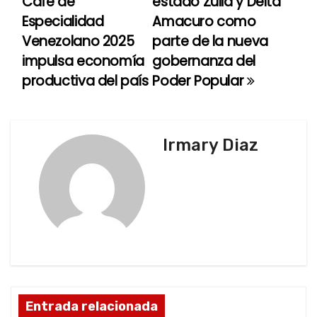
Café de
estado Zulia y Delta
Especialidad
Amacuro como
v
Venezolano 2025
parte de la nueva
e
impulsa economía
gobernanza del
productiva del país
Poder Popular
g
a
c
Irmary Diaz
i
ó
n
d
e
Entrada relacionada