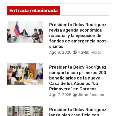
e
Entrada relacionada
n
Presidenta Delcy Rodríguez
t
revisa agenda económica
nacional y la ejecución de
r
fondos de emergencia post-
sismos
a
Ago 8, 2026
Kaylib Maita
d
Presidenta Delcy Rodríguez
a
comparte con primeros 200
beneficiarios de la nueva
s
Casa de los Abuelos “La
Primavera” en Caracas
Ago 7, 2026
Iliana Rosales
Presidenta Delcy Rodríguez
lanza plan crediticio con