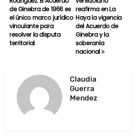
Rodríguez: El Acuerdo
venezolano
a
de Ginebra de 1966 es
reafirma en La
el único marco jurídico
Haya la vigencia
v
vinculante para
del Acuerdo de
e
resolver la disputa
Ginebra y la
territorial
soberanía
g
nacional
a
c
Claudia
i
Guerra
ó
Mendez
n
d
e