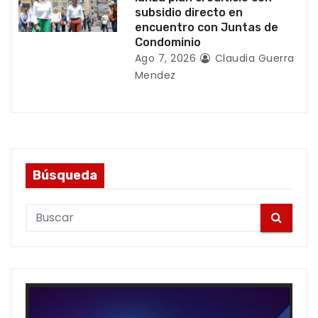
subsidio directo en
encuentro con Juntas de
Condominio
Ago 7, 2026
Claudia Guerra
Mendez
Búsqueda
S
e
a
r
c
h