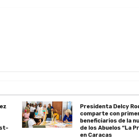
uez
Presidenta Delcy Ro
comparte con prime
beneficiarios de la 
st-
de los Abuelos “La P
en Caracas