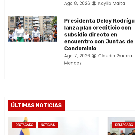
n
Ago 8, 2026
Kaylib Maita
t
Presidenta Delcy Rodríg
lanza plan crediticio con
r
subsidio directo en
a
encuentro con Juntas de
Condominio
d
Ago 7, 2026
Claudia Guerra
Mendez
a
s
ÚLTIMAS NOTICIAS
DESTACADO
NOTICIAS
DESTACADO