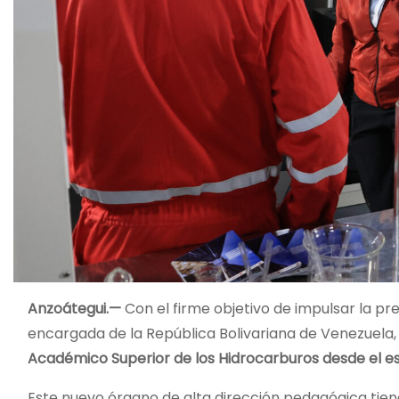
Anzoátegui.—
Con el firme objetivo de impulsar la pr
encargada de la República Bolivariana de Venezuela
Académico Superior de los Hidrocarburos desde el e
Este nuevo órgano de alta dirección pedagógica tiene 