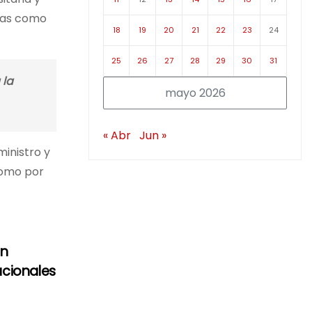
icas como
18
19
20
21
22
23
24
25
26
27
28
29
30
31
 la
mayo 2026
« Abr
Jun »
ministro y
 como por
an
acionales