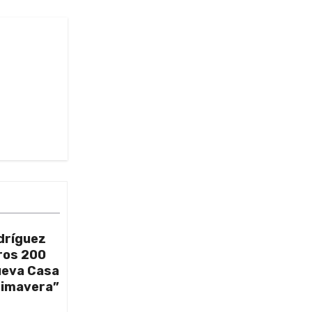
dríguez
ros 200
nueva Casa
rimavera”