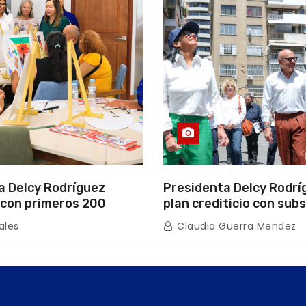
a Delcy Rodríguez
Presidenta Delcy Rodrí
con primeros 200
plan crediticio con subs
ios de la nueva Casa de
directo en encuentro c
ales
Claudia Guerra Mendez
s “La Primavera” en
de Condominio