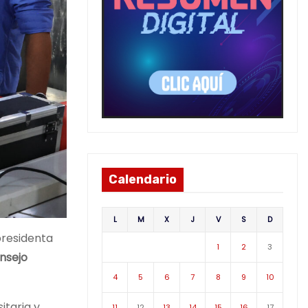
Calendario
L
M
X
J
V
S
D
presidenta
1
2
3
onsejo
4
5
6
7
8
9
10
itaria y
11
12
13
14
15
16
17