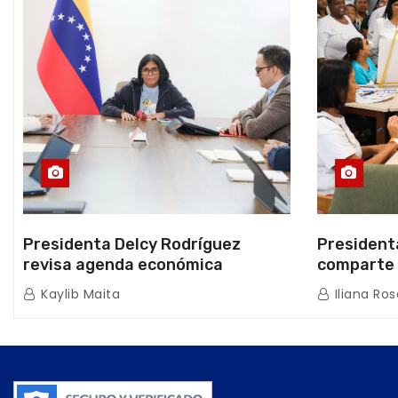
Presidenta Delcy Rodríguez
President
revisa agenda económica
comparte 
nacional y la ejecución de fondos
beneficiar
Kaylib Maita
Iliana Ros
de emergencia post-sismos
los Abuelo
Caracas