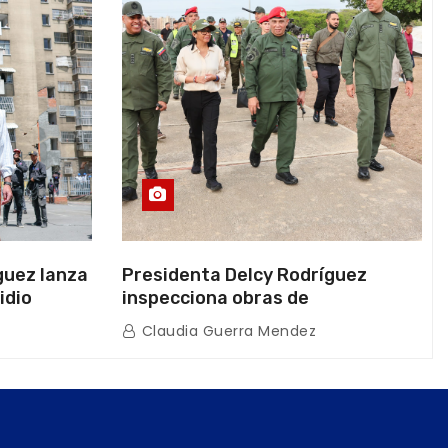
guez lanza
Presidenta Delcy Rodríguez
idio
inspecciona obras de
on Juntas
restauración en Escuela Naval
Claudia Guerra Mendez
tras afectaciones sísmicas en La
Guaira