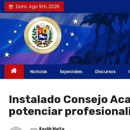
S
Dom. Ago 9th, 2026
a
l
t
a
r
a
l
c
Noticias
Especiales
Discursos
o
n
t
Instalado Consejo Aca
e
potenciar profesional
n
i
d
por
Kaylib Maita