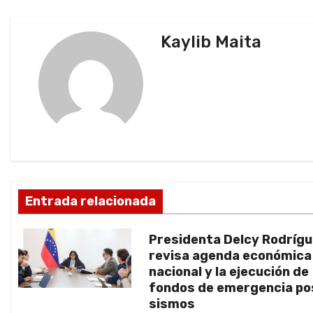
v
e
Kaylib Maita
g
a
c
i
ó
Entrada relacionada
n
d
Presidenta Delcy Rodríg
revisa agenda económica
e
nacional y la ejecución de
fondos de emergencia po
e
sismos