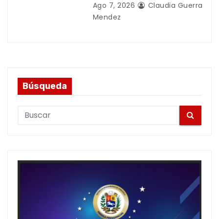
Ago 7, 2026
Claudia Guerra
Mendez
Búsqueda
S
e
a
r
c
h