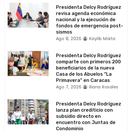
e
Presidenta Delcy Rodríguez
revisa agenda económica
n
nacional y la ejecución de
fondos de emergencia post-
t
sismos
Ago 8, 2026
Kaylib Maita
r
a
Presidenta Delcy Rodríguez
comparte con primeros 200
d
beneficiarios de la nueva
Casa de los Abuelos “La
a
Primavera” en Caracas
Ago 7, 2026
Iliana Rosales
s
Presidenta Delcy Rodríguez
lanza plan crediticio con
subsidio directo en
encuentro con Juntas de
Condominio