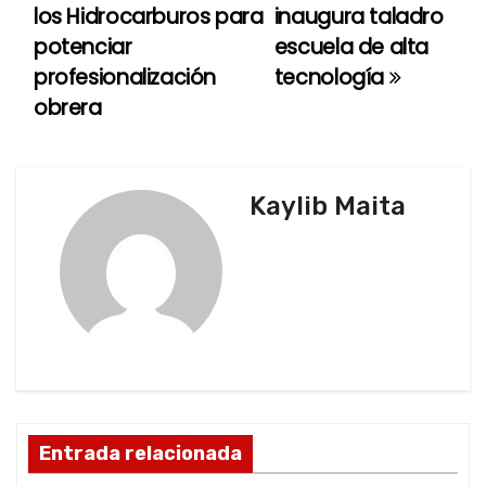
a
los Hidrocarburos para
inaugura taladro
potenciar
escuela de alta
v
profesionalización
tecnología
e
obrera
g
a
Kaylib Maita
c
i
ó
n
d
Entrada relacionada
e