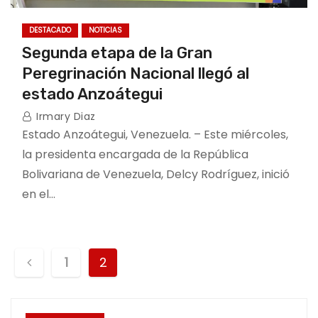
DESTACADO
NOTICIAS
Segunda etapa de la Gran
Peregrinación Nacional llegó al
estado Anzoátegui
Irmary Diaz
Estado Anzoátegui, Venezuela. – Este miércoles,
la presidenta encargada de la República
Bolivariana de Venezuela, Delcy Rodríguez, inició
en el…
P
1
2
o