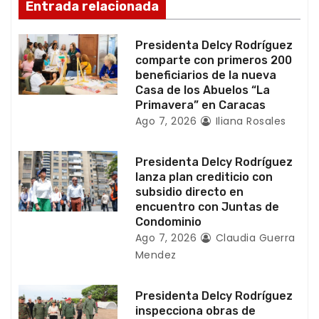
Entrada relacionada
e
e
Presidenta Delcy Rodríguez
comparte con primeros 200
n
beneficiarios de la nueva
Casa de los Abuelos “La
t
Primavera” en Caracas
Ago 7, 2026
Iliana Rosales
r
a
Presidenta Delcy Rodríguez
lanza plan crediticio con
d
subsidio directo en
encuentro con Juntas de
a
Condominio
Ago 7, 2026
Claudia Guerra
s
Mendez
Presidenta Delcy Rodríguez
inspecciona obras de