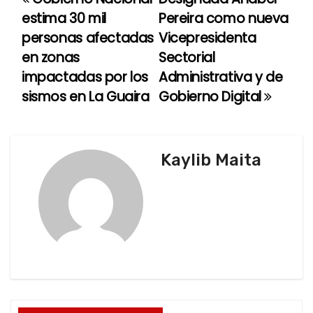
N
estima 30 mil
Pereira como nueva
a
personas afectadas
Vicepresidenta
en zonas
Sectorial
v
impactadas por los
Administrativa y de
e
sismos en La Guaira
Gobierno Digital
g
a
Kaylib Maita
c
i
ó
n
d