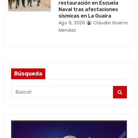
restauración en Escuela
Naval tras afectaciones
sísmicas en La Guaira
Ago 6, 2026
Claudia Guerra
Mendez
Búsqueda
S
e
a
r
c
h