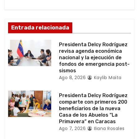
n
d
Entrada relacionada
e
e
Presidenta Delcy Rodríguez
revisa agenda económica
n
nacional y la ejecución de
fondos de emergencia post-
t
sismos
Ago 8, 2026
Kaylib Maita
r
a
Presidenta Delcy Rodríguez
comparte con primeros 200
d
beneficiarios de la nueva
Casa de los Abuelos “La
a
Primavera” en Caracas
Ago 7, 2026
Iliana Rosales
s