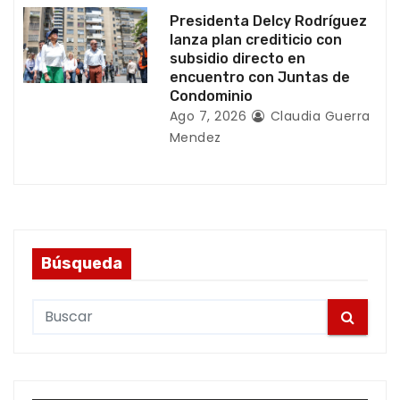
Presidenta Delcy Rodríguez
lanza plan crediticio con
subsidio directo en
encuentro con Juntas de
Condominio
Ago 7, 2026
Claudia Guerra
Mendez
Búsqueda
S
e
a
r