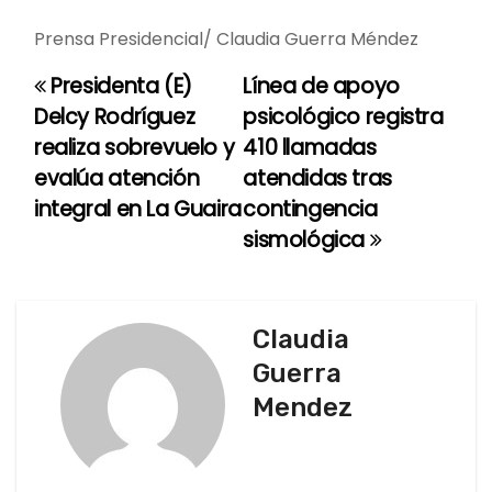
Prensa Presidencial/ Claudia Guerra Méndez
Presidenta (E)
Línea de apoyo
N
Delcy Rodríguez
psicológico registra
a
realiza sobrevuelo y
410 llamadas
evalúa atención
atendidas tras
v
integral en La Guaira
contingencia
e
sismológica
g
a
Claudia
c
Guerra
Mendez
i
ó