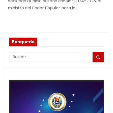
dedicada al inicio del año escolar 2024-2025, el
ministro del Poder Popular para la…
Búsqueda
S
e
a
r
c
h