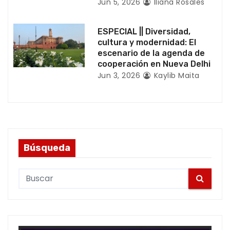
d
Jun 5, 2026
Iliana Rosales
a
ESPECIAL || Diversidad,
cultura y modernidad: El
s
escenario de la agenda de
cooperación en Nueva Delhi
Jun 3, 2026
Kaylib Maita
Búsqueda
S
e
a
r