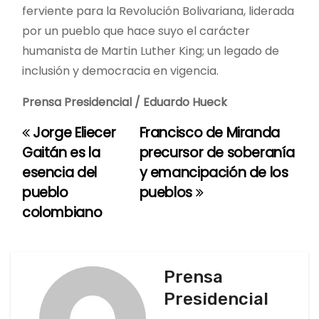
ferviente para la Revolución Bolivariana, liderada
por un pueblo que hace suyo el carácter
humanista de Martin Luther King; un legado de
inclusión y democracia en vigencia.
Prensa Presidencial / Eduardo Hueck
Jorge Eliecer
Francisco de Miranda
N
Gaitán es la
precursor de soberanía
a
esencia del
y emancipación de los
pueblo
pueblos
v
colombiano
e
g
Prensa
a
Presidencial
c