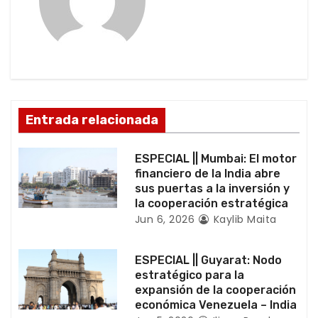
i
ó
n
d
Entrada relacionada
e
ESPECIAL || Mumbai: El motor
e
financiero de la India abre
sus puertas a la inversión y
n
la cooperación estratégica
Jun 6, 2026
Kaylib Maita
t
r
ESPECIAL || Guyarat: Nodo
estratégico para la
a
expansión de la cooperación
económica Venezuela – India