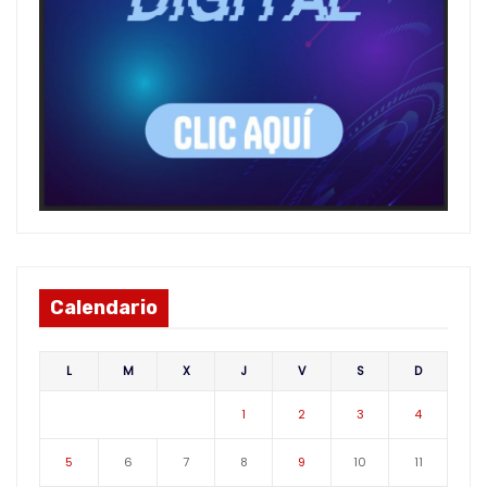
Calendario
L
M
X
J
V
S
D
1
2
3
4
5
6
7
8
9
10
11