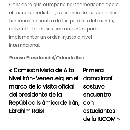
Consideró que el imperio norteamericano apela
al manejo mediático, abusando de los derechos
humanos en contra de los pueblos del mundo,
utilizando todas sus herramientas para
implementar un orden injusto a nivel
internacional.
Prensa Presidencial/Orlando Ruiz
Comisión Mixta de Alto
Primera
N
Nivel Irán-Venezuela, en el
dama iraní
a
marco de la visita oficial
sostuvo
del presidente de la
encuentro
v
República Islámica de Irán,
con
e
Ebrahim Raisi
estudiantes
de la IUCOM
g