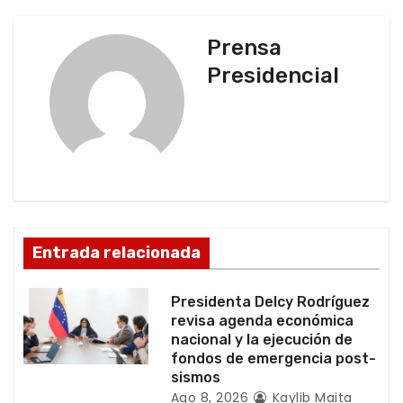
a
c
Prensa
Presidencial
i
ó
n
d
e
Entrada relacionada
e
Presidenta Delcy Rodríguez
n
revisa agenda económica
nacional y la ejecución de
t
fondos de emergencia post-
sismos
r
Ago 8, 2026
Kaylib Maita