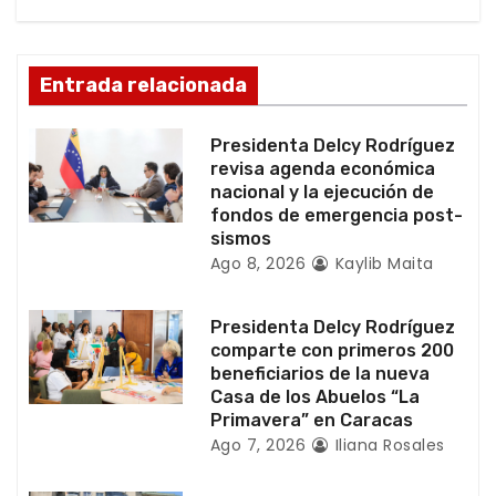
n
d
Entrada relacionada
e
Presidenta Delcy Rodríguez
e
revisa agenda económica
nacional y la ejecución de
n
fondos de emergencia post-
sismos
t
Ago 8, 2026
Kaylib Maita
r
Presidenta Delcy Rodríguez
a
comparte con primeros 200
beneficiarios de la nueva
d
Casa de los Abuelos “La
Primavera” en Caracas
a
Ago 7, 2026
Iliana Rosales