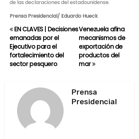
de las declaraciones del estadounidense.
Prensa Presidencial/ Eduardo Hueck
EN CLAVES | Decisiones
Venezuela afina
N
emanadas por el
mecanismos de
a
Ejecutivo para el
exportación de
fortalecimiento del
productos del
v
sector pesquero
mar
e
g
Prensa
a
Presidencial
c
i
ó