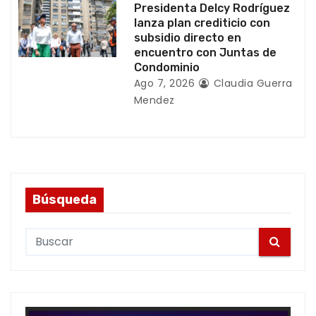
s
Presidenta Delcy Rodríguez
lanza plan crediticio con
subsidio directo en
encuentro con Juntas de
Condominio
Ago 7, 2026
Claudia Guerra
Mendez
Búsqueda
S
e
a
r
c