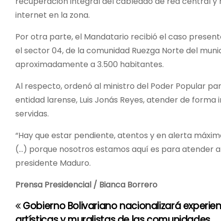
recuperación integral del cableado de red central y r
internet en la zona.
Por otra parte, el Mandatario recibió el caso pres
el sector 04, de la comunidad Ruezga Norte del munici
aproximadamente a 3.500 habitantes.
Al respecto, ordenó al ministro del Poder Popular par
entidad larense, Luis Jonás Reyes, atender de forma
servidas.
“Hay que estar pendiente, atentos y en alerta máxim
(…) porque nosotros estamos aquí es para atender al 
presidente Maduro.
Prensa Presidencial / Bianca Borrero
Gobierno Bolivariano nacionalizará experie
N
artísticas y muralistas de las comunidades