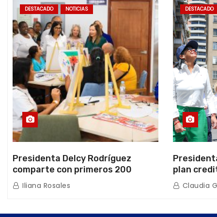
DESTACADO
NOTICIAS
DESTACADO
Presidenta Delcy Rodríguez
President
comparte con primeros 200
plan credi
beneficiarios de la nueva Casa de
directo e
Iliana Rosales
Claudia 
los Abuelos “La Primavera” en
de Condom
Caracas