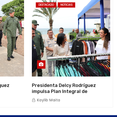
DESTACADO
NOTICIAS
guez
Presidenta Delcy Rodríguez
impulsa Plan Integral de
a Naval
Reactivación Económica en La
Kaylib Maita
icas en La
Guaira