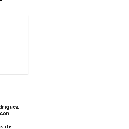
dríguez
 con
as de