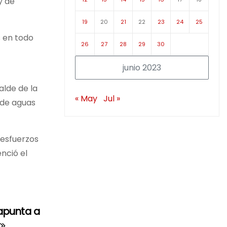
y de
19
20
21
22
23
24
25
s en todo
26
27
28
29
30
junio 2023
alde de la
« May
Jul »
 de aguas
 esfuerzos
nció el
apunta a
o