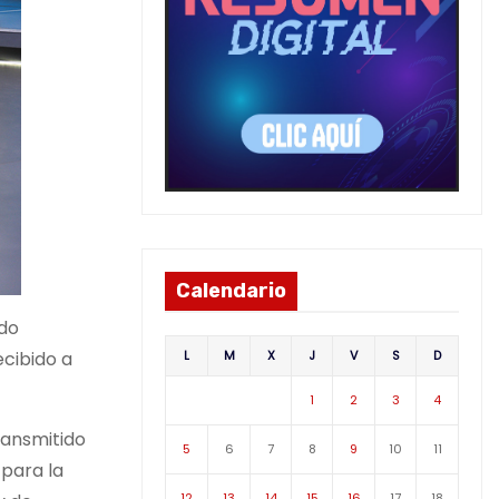
Calendario
ado
L
M
X
J
V
S
D
ecibido a
1
2
3
4
ransmitido
5
6
7
8
9
10
11
 para la
12
13
14
15
16
17
18