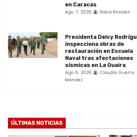
en Caracas
e
Ago 7, 2026
Iliana Rosales
n
t
Presidenta Delcy Rodríg
inspecciona obras de
r
restauración en Escuela
Naval tras afectaciones
a
sísmicas en La Guaira
d
Ago 6, 2026
Claudia Guerra
Mendez
a
s
ÚLTIMAS NOTICIAS