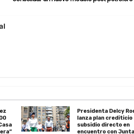
al
uez
Presidenta Delcy Ro
200
lanza plan crediticio
 Casa
subsidio directo en
vera”
encuentro con Junt