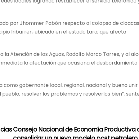
edes locales logrando restablecer el servicio telefónico 
entado por Jhommer Pabón respecto al colapso de cloaca
pio Iribarren, ubicado en el estado Lara, que afecta
a la Atención de las Aguas, Rodolfo Marco Torres, y al alc
 inmediata la afectación que ocasiona el desbordamiento
a como gobernante local, regional, nacional y bueno unir
pueblo, resolver los problemas y resolverlos bien”, sente
ncias
Consejo Nacional de Economía Productiva 
consolidar un nuevo modelo post petroler