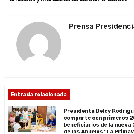
a
v
Prensa Presidenci
e
g
a
c
i
ó
Entrada relacionada
n
Presidenta Delcy Rodríg
d
comparte con primeros 
beneficiarios de la nueva
e
de los Abuelos “La Prima