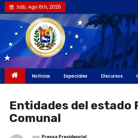
S
Sáb. Ago 8th, 2026
a
l
t
a
r
a
l
c
Noticias
Especiales
Discursos
o
n
t
Entidades del estado 
e
Comunal
n
i
d
por
Prensa Presidencial