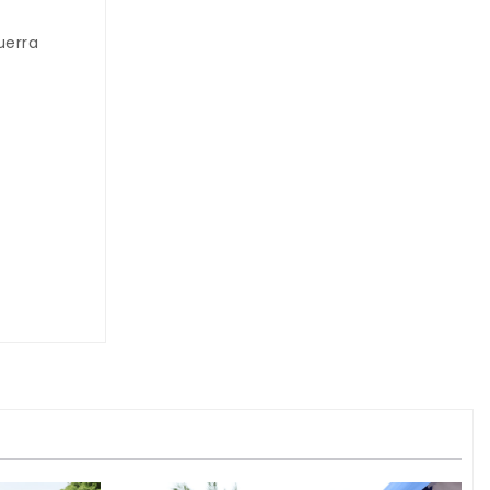
uerra