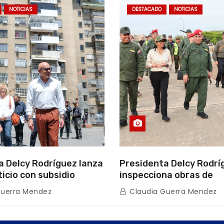
NOTICIAS
DESTACADO
NOTICIAS
a Delcy Rodríguez lanza
Presidenta Delcy Rodrí
ticio con subsidio
inspecciona obras de
n encuentro con Juntas
restauración en Escuel
Guerra Mendez
Claudia Guerra Mendez
inio
tras afectaciones sísm
Guaira