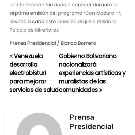
La información fue dada a conocer durante la
séptima emisión del programa “Con Maduro +”,
llevado a cabo este lunes 26 de junio desde el
Palacio de Miraflores.
Prensa Presidencial / Bianca Borrero
Venezuela
Gobierno Bolivariano
N
desarrolla
nacionalizará
a
electrobisturí
experiencias artísticas y
para mejorar
muralistas de las
v
servicios de salud
comunidades
e
g
Prensa
a
Presidencial
c