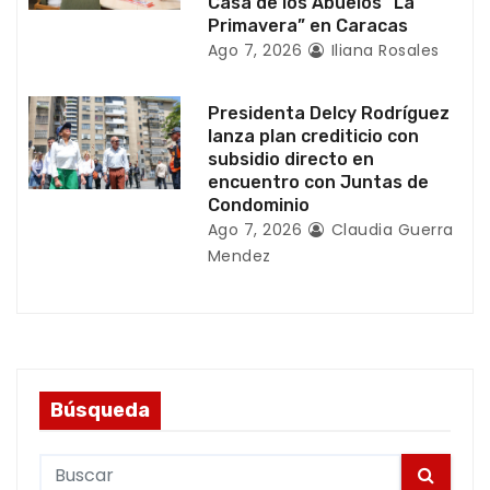
d
Casa de los Abuelos “La
Primavera” en Caracas
a
Ago 7, 2026
Iliana Rosales
s
Presidenta Delcy Rodríguez
lanza plan crediticio con
subsidio directo en
encuentro con Juntas de
Condominio
Ago 7, 2026
Claudia Guerra
Mendez
Búsqueda
S