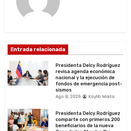
i
ó
n
d
Entrada relacionada
e
Presidenta Delcy Rodríguez
e
revisa agenda económica
nacional y la ejecución de
n
fondos de emergencia post-
sismos
t
Ago 8, 2026
Kaylib Maita
r
Presidenta Delcy Rodríguez
a
comparte con primeros 200
beneficiarios de la nueva