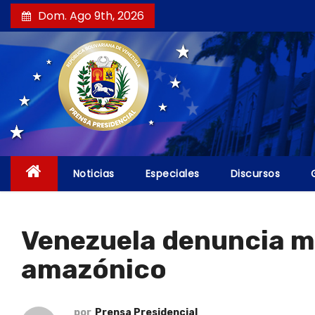
S
Dom. Ago 9th, 2026
a
l
t
a
r
a
l
c
Noticias
Especiales
Discursos
o
n
t
Venezuela denuncia mir
e
amazónico
n
i
d
por
Prensa Presidencial