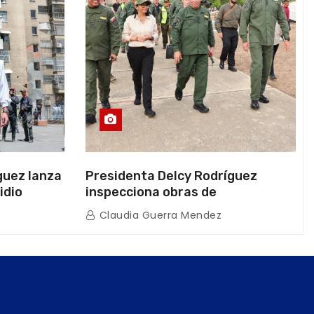
guez lanza
Presidenta Delcy Rodríguez
idio
inspecciona obras de
on Juntas
restauración en Escuela Naval
Claudia Guerra Mendez
tras afectaciones sísmicas en La
Guaira