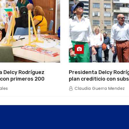
a Delcy Rodríguez
Presidenta Delcy Rodrí
con primeros 200
plan crediticio con subs
ios de la nueva Casa de
directo en encuentro c
ales
Claudia Guerra Mendez
s “La Primavera” en
de Condominio