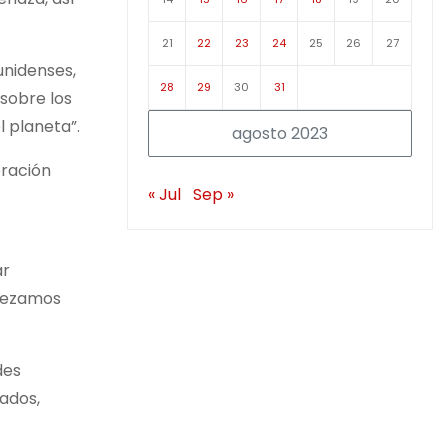
21
22
23
24
25
26
27
unidenses,
28
29
30
31
sobre los
l planeta”.
agosto 2023
eración
« Jul
Sep »
ar
 Rezamos
des
ados,