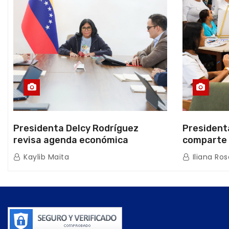
Presidenta Delcy Rodríguez
President
revisa agenda económica
comparte 
nacional y la ejecución de fondos
beneficiar
Kaylib Maita
Iliana Ros
de emergencia post-sismos
los Abuelo
Caracas