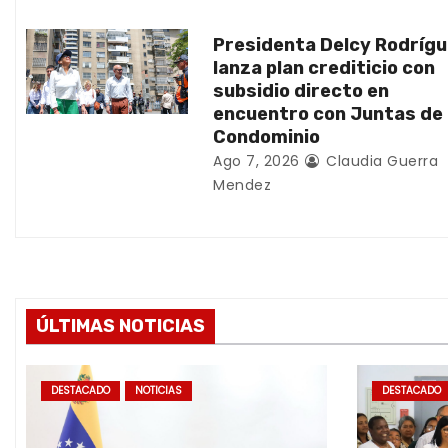
n
Presidenta Delcy Rodríg
t
lanza plan crediticio con
subsidio directo en
r
encuentro con Juntas de
Condominio
a
Ago 7, 2026
Claudia Guerra
d
Mendez
a
s
ÚLTIMAS NOTICIAS
DESTACADO
NOTICIAS
DESTACADO