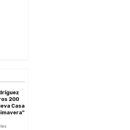
dríguez
ros 200
nueva Casa
rimavera”
les