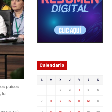
Calendario
L
M
X
J
V
S
D
los países
1
2
3
4
5
6
 la
7
8
9
10
11
12
13
enaza, así
14
15
16
17
18
19
20