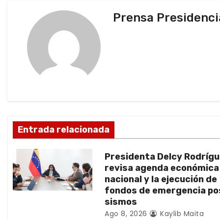
v
Prensa Presidenci
e
g
a
c
i
ó
Entrada relacionada
n
Presidenta Delcy Rodríg
d
revisa agenda económica
nacional y la ejecución de
e
fondos de emergencia po
sismos
e
Ago 8, 2026
Kaylib Maita