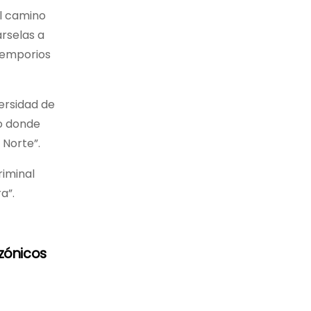
el camino
árselas a
 emporios
versidad de
to donde
 Norte”.
riminal
a”.
zónicos