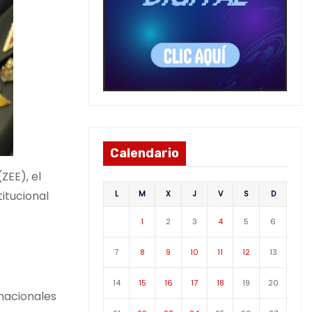
Calendario
ZEE), el
L
M
X
J
V
S
D
titucional
1
2
3
4
5
6
7
8
9
10
11
12
13
14
15
16
17
18
19
20
rnacionales