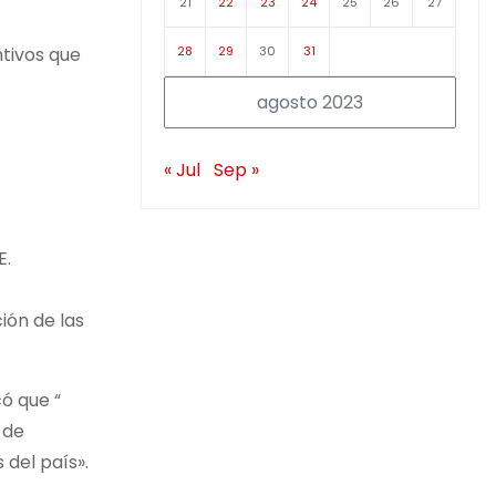
21
22
23
24
25
26
27
28
29
30
31
ntivos que
agosto 2023
« Jul
Sep »
E.
ión de las
ó que “
 de
 del país».