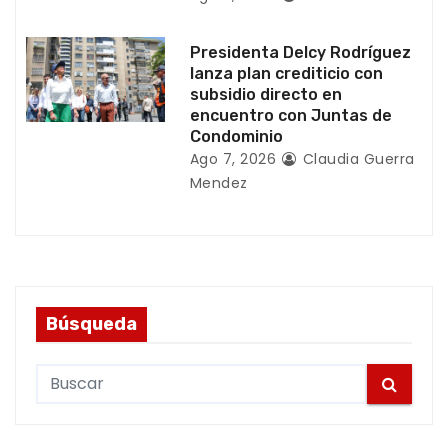
a
s
Presidenta Delcy Rodríguez
lanza plan crediticio con
subsidio directo en
encuentro con Juntas de
Condominio
Ago 7, 2026
Claudia Guerra
Mendez
Búsqueda
S
e
a