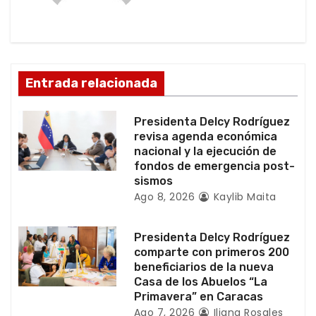
ó
n
d
Entrada relacionada
e
Presidenta Delcy Rodríguez
e
revisa agenda económica
nacional y la ejecución de
n
fondos de emergencia post-
sismos
t
Ago 8, 2026
Kaylib Maita
r
Presidenta Delcy Rodríguez
a
comparte con primeros 200
beneficiarios de la nueva
d
Casa de los Abuelos “La
Primavera” en Caracas
Ago 7, 2026
Iliana Rosales