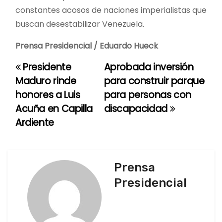
constantes acosos de naciones imperialistas que
buscan desestabilizar Venezuela.
Prensa Presidencial / Eduardo Hueck
Presidente
Aprobada inversión
N
Maduro rinde
para construir parque
a
honores a Luis
para personas con
Acuña en Capilla
discapacidad
v
Ardiente
e
g
Prensa
a
Presidencial
c
i