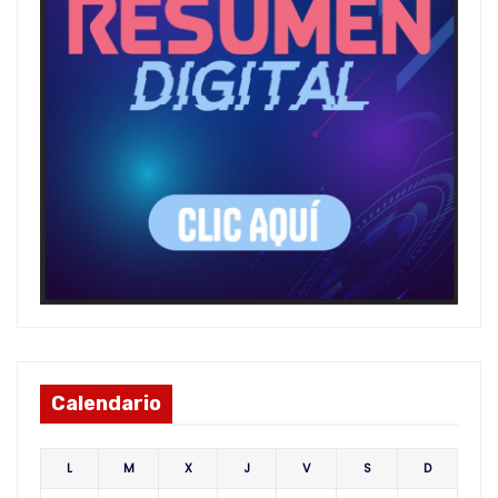
Calendario
L
M
X
J
V
S
D