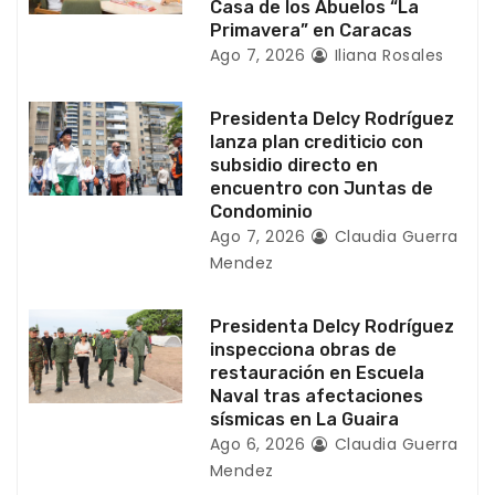
n
Casa de los Abuelos “La
Primavera” en Caracas
t
Ago 7, 2026
Iliana Rosales
r
Presidenta Delcy Rodríguez
a
lanza plan crediticio con
subsidio directo en
d
encuentro con Juntas de
Condominio
a
Ago 7, 2026
Claudia Guerra
Mendez
s
Presidenta Delcy Rodríguez
inspecciona obras de
restauración en Escuela
Naval tras afectaciones
sísmicas en La Guaira
Ago 6, 2026
Claudia Guerra
Mendez