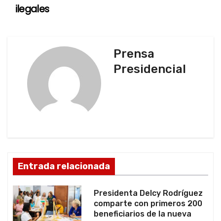
ilegales
e
g
Prensa
a
Presidencial
c
i
ó
n
d
Entrada relacionada
e
Presidenta Delcy Rodríguez
e
comparte con primeros 200
beneficiarios de la nueva