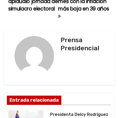
aplaudió jornada de
mes con la inflación
a
simulacro electoral
más baja en 39 años
v
e
g
Prensa
Presidencial
a
c
i
ó
n
Entrada relacionada
d
Presidenta Delcy Rodríguez
e