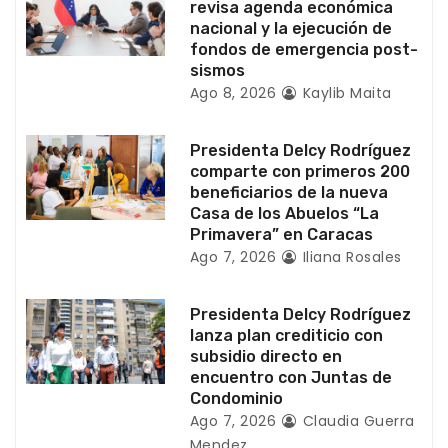
revisa agenda económica
nacional y la ejecución de
e
fondos de emergencia post-
sismos
n
Ago 8, 2026
Kaylib Maita
t
Presidenta Delcy Rodríguez
r
comparte con primeros 200
beneficiarios de la nueva
a
Casa de los Abuelos “La
Primavera” en Caracas
d
Ago 7, 2026
Iliana Rosales
a
Presidenta Delcy Rodríguez
s
lanza plan crediticio con
subsidio directo en
encuentro con Juntas de
Condominio
Ago 7, 2026
Claudia Guerra
Mendez