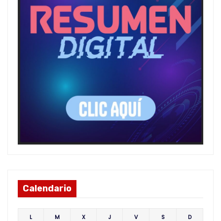
Calendario
L
M
X
J
V
S
D