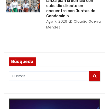
lanza plan crediticio con
subsidio directo en
encuentro con Juntas de
Condominio
Ago 7, 2026
Claudia Guerra
Mendez
Búsqueda
S
e
a
r
c
h