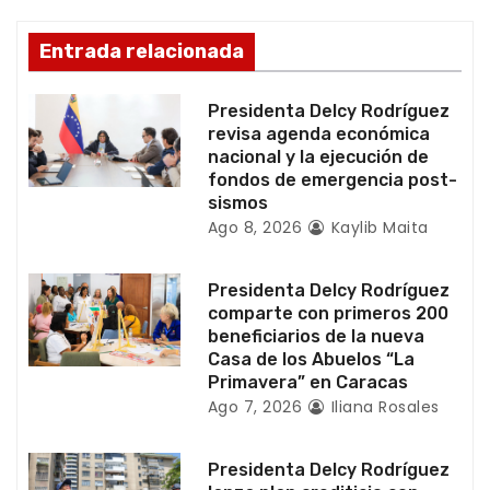
n
d
Entrada relacionada
e
Presidenta Delcy Rodríguez
e
revisa agenda económica
nacional y la ejecución de
n
fondos de emergencia post-
sismos
t
Ago 8, 2026
Kaylib Maita
r
Presidenta Delcy Rodríguez
a
comparte con primeros 200
beneficiarios de la nueva
d
Casa de los Abuelos “La
Primavera” en Caracas
a
Ago 7, 2026
Iliana Rosales
s
Presidenta Delcy Rodríguez