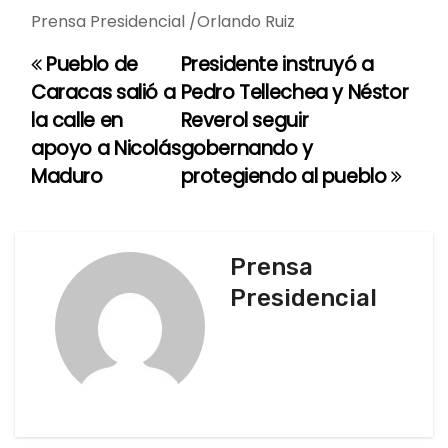
Prensa Presidencial /Orlando Ruiz
Pueblo de
Presidente instruyó a
N
Caracas salió a
Pedro Tellechea y Néstor
a
la calle en
Reverol seguir
apoyo a Nicolás
gobernando y
v
Maduro
protegiendo al pueblo
e
g
Prensa
a
Presidencial
c
i
ó