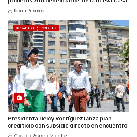
primeros 200 beneficiarios de la nueva Casa
de los Abuelos “La Primavera” en Caracas
Iliana Rosales
DESTACADO
NOTICIAS
Presidenta Delcy Rodríguez lanza plan
crediticio con subsidio directo en encuentro
con Juntas de Condominio
Claudia Guerra Mendez