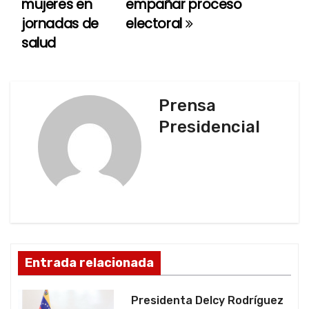
mujeres en
empañar proceso
v
jornadas de
electoral
e
salud
g
a
Prensa
c
Presidencial
i
ó
n
d
Entrada relacionada
e
e
Presidenta Delcy Rodríguez