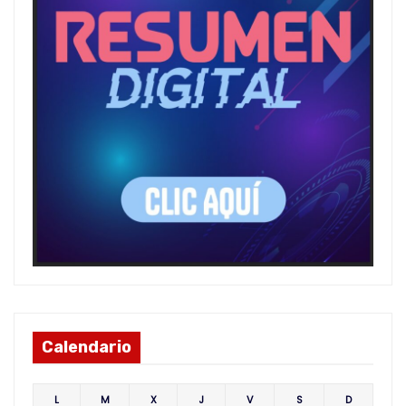
Calendario
L
M
X
J
V
S
D