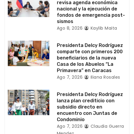
revisa agenda económica
n
nacional y la ejecución de
fondos de emergencia post-
t
sismos
Ago 8, 2026
Kaylib Maita
r
a
Presidenta Delcy Rodríguez
comparte con primeros 200
d
beneficiarios de la nueva
Casa de los Abuelos “La
a
Primavera” en Caracas
Ago 7, 2026
Iliana Rosales
s
Presidenta Delcy Rodríguez
lanza plan crediticio con
subsidio directo en
encuentro con Juntas de
Condominio
Ago 7, 2026
Claudia Guerra
Mendez