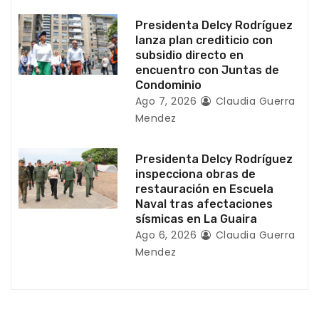
t
Presidenta Delcy Rodríguez
r
lanza plan crediticio con
subsidio directo en
a
encuentro con Juntas de
Condominio
d
Ago 7, 2026
Claudia Guerra
Mendez
a
s
Presidenta Delcy Rodríguez
inspecciona obras de
restauración en Escuela
Naval tras afectaciones
sísmicas en La Guaira
Ago 6, 2026
Claudia Guerra
Mendez