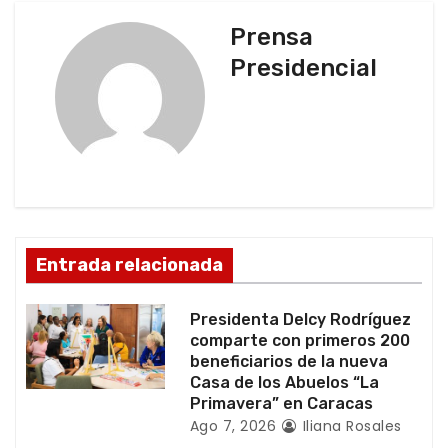
g
Prensa
Presidencial
a
c
i
ó
n
Entrada relacionada
d
Presidenta Delcy Rodríguez
e
comparte con primeros 200
beneficiarios de la nueva
e
Casa de los Abuelos “La
Primavera” en Caracas
n
Ago 7, 2026
Iliana Rosales