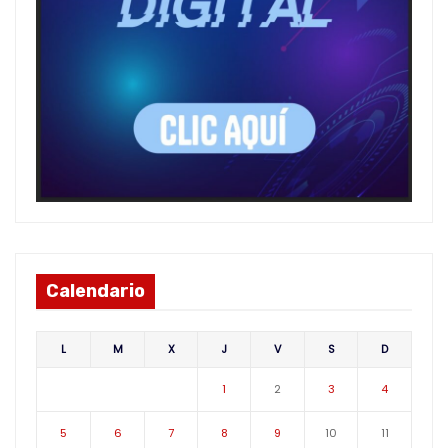
Calendario
L
M
X
J
V
S
D
1
2
3
4
5
6
7
8
9
10
11