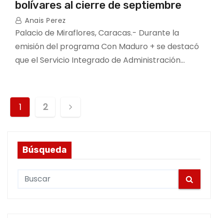
bolívares al cierre de septiembre
Anais Perez
Palacio de Miraflores, Caracas.- Durante la
emisión del programa Con Maduro + se destacó
que el Servicio Integrado de Administración…
P
1
2
o
s
Búsqueda
t
S
s
e
a
p
r