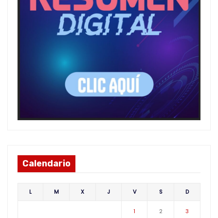
Calendario
L
M
X
J
V
S
D
1
2
3