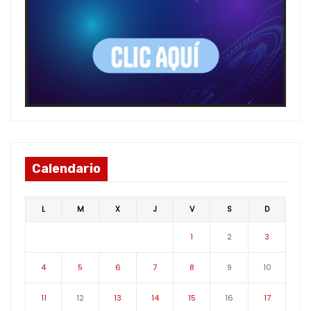
Calendario
L
M
X
J
V
S
D
1
2
3
4
5
6
7
8
9
10
11
12
13
14
15
16
17