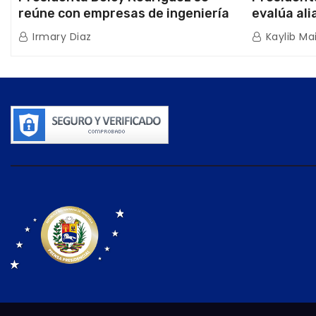
reúne con empresas de ingeniería
evalúa ali
sísmica Miyamoto International y
hidrocarb
Irmary Diaz
Kaylib Ma
TFI Solutions
Africana 