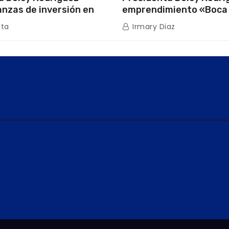
anzas de inversión en
emprendimiento «Boca
uros con Cámara
que impulsa la producc
ita
Irmary Diaz
de Energía
nacional hacia mercad
internacionales