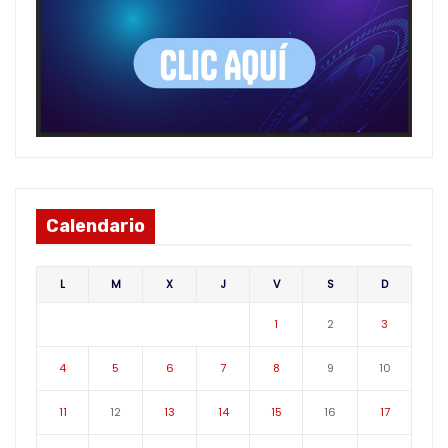
Calendario
L
M
X
J
V
S
D
1
2
3
4
5
6
7
8
9
10
11
12
13
14
15
16
17