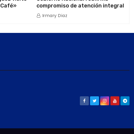
 Café»
compromiso de atención integral
ión
a la población venezolana tras
Irmary Diaz
os
doblete sísmico