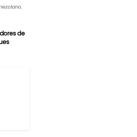
enezolano.
adores de
ues