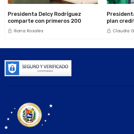
Presidenta Delcy Rodríguez
President
comparte con primeros 200
plan credi
beneficiarios de la nueva Casa de
directo e
Iliana Rosales
Claudia 
los Abuelos “La Primavera” en
de Condom
Caracas