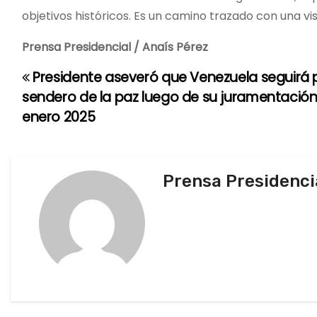
objetivos históricos. Es un camino trazado con una vi
Prensa Presidencial / Anaís Pérez
Presidente aseveró que Venezuela seguirá p
N
sendero de la paz luego de su juramentación
a
enero 2025
v
e
Prensa Presidenci
g
a
c
i