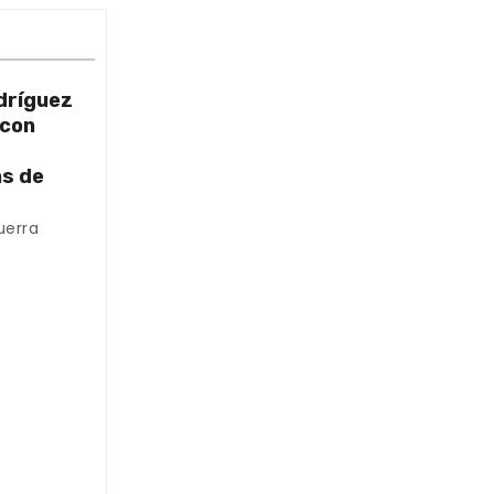
dríguez
 con
as de
uerra