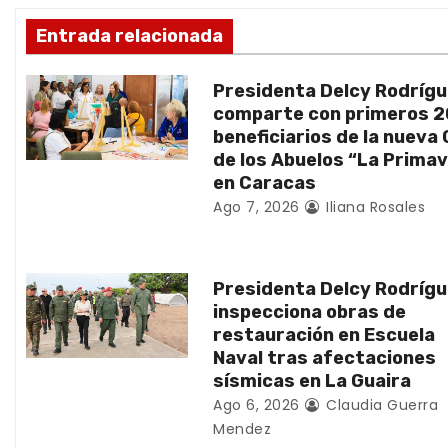
ó
Entrada relacionada
n
d
Presidenta Delcy Rodríg
comparte con primeros 
e
beneficiarios de la nueva
de los Abuelos “La Prima
e
en Caracas
n
Ago 7, 2026
Iliana Rosales
t
Presidenta Delcy Rodríg
r
inspecciona obras de
a
restauración en Escuela
Naval tras afectaciones
d
sísmicas en La Guaira
Ago 6, 2026
Claudia Guerra
a
Mendez