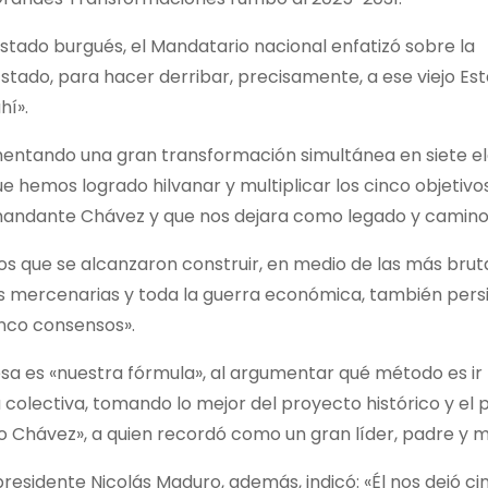
 Estado burgués, el Mandatario nacional enfatizó sobre la
stado, para hacer derribar, precisamente, a ese viejo Es
hí».
imentando una gran transformación simultánea en siete 
 hemos logrado hilvanar y multiplicar los cinco objetivo
Comandante Chávez y que nos dejara como legado y camino
sos que se alcanzaron construir, en medio de las más brut
es mercenarias y toda la guerra económica, también persi
cinco consensos».
esa es «nuestra fórmula», al argumentar qué método es ir
colectiva, tomando lo mejor del proyecto histórico y el 
 Chávez», a quien recordó como un gran líder, padre y m
esidente Nicolás Maduro, además, indicó: «Él nos dejó ci