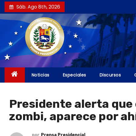
S
Sáb. Ago 8th, 2026
a
l
t
a
r
a
l
c
Noticias
Especiales
Discursos
o
n
t
Presidente alerta que
e
zombi, aparece por ah
n
i
d
por
Prensa Presidencial