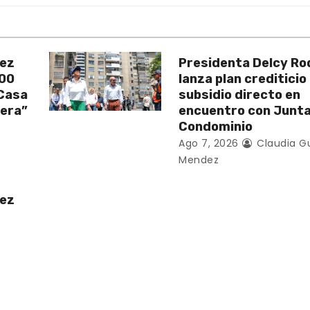
uez
Presidenta Delcy Ro
200
lanza plan crediticio
 Casa
subsidio directo en
vera”
encuentro con Junt
Condominio
Ago 7, 2026
Claudia G
Mendez
uez