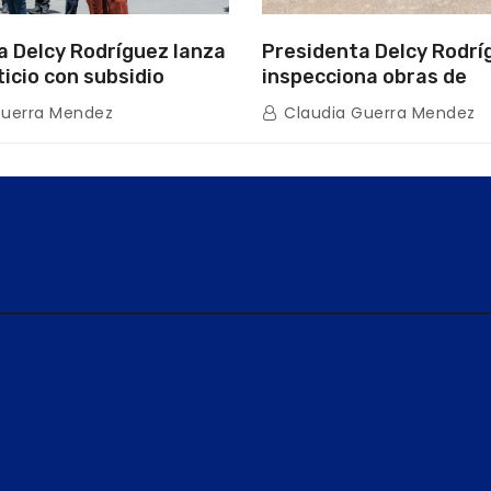
a Delcy Rodríguez lanza
Presidenta Delcy Rodrí
ticio con subsidio
inspecciona obras de
n encuentro con Juntas
restauración en Escuel
Guerra Mendez
Claudia Guerra Mendez
inio
tras afectaciones sísm
Guaira