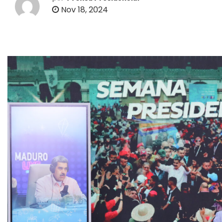
o
Nov 18, 2024