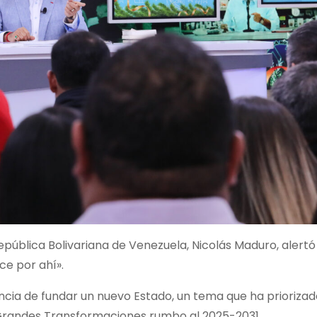
epública Bolivariana de Venezuela, Nicolás Maduro, alertó
ce por ahí».
ancia de fundar un nuevo Estado, un tema que ha priorizad
e Grandes Transformaciones rumbo al 2025-2031.