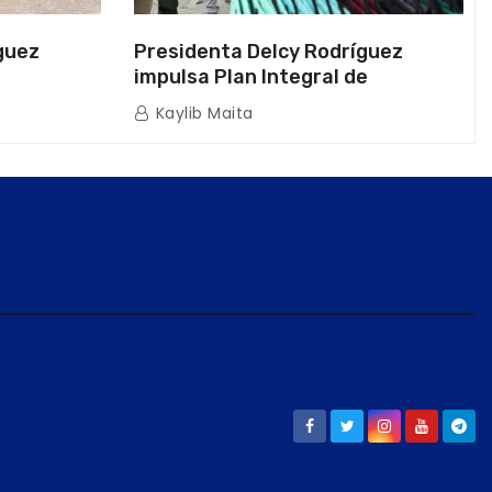
guez
Presidenta Delcy Rodríguez
impulsa Plan Integral de
a Naval
Reactivación Económica en La
Kaylib Maita
icas en La
Guaira