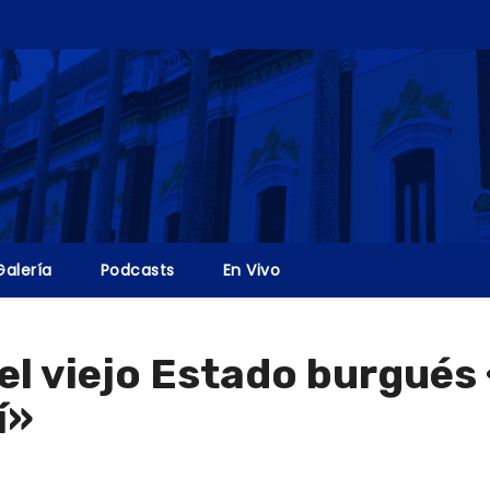
Galería
Podcasts
En Vivo
 el viejo Estado burgués
í»