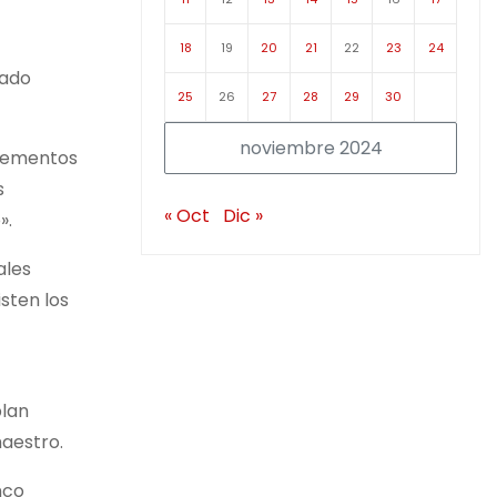
18
19
20
21
22
23
24
tado
25
26
27
28
29
30
noviembre 2024
elementos
s
« Oct
Dic »
».
ales
sten los
plan
aestro.
nco