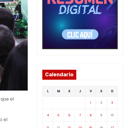
Calendario
L
M
X
J
V
S
D
 que el
1
2
3
4
5
6
7
8
9
10
o el
11
12
13
14
15
16
17