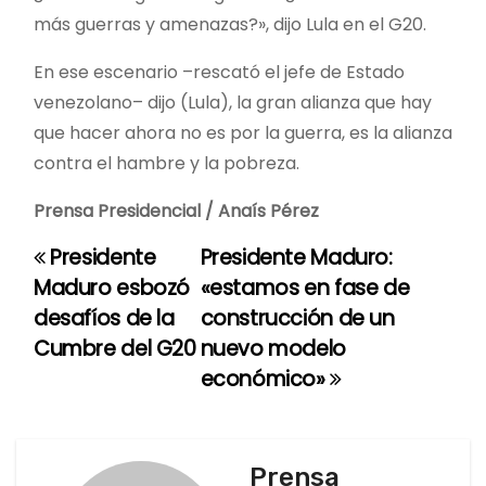
más guerras y amenazas?», dijo Lula en el G20.
En ese escenario –rescató el jefe de Estado
venezolano– dijo (Lula), la gran alianza que hay
que hacer ahora no es por la guerra, es la alianza
contra el hambre y la pobreza.
Prensa Presidencial / Anaís Pérez
Presidente
Presidente Maduro:
N
Maduro esbozó
«estamos en fase de
a
desafíos de la
construcción de un
Cumbre del G20
nuevo modelo
v
económico»
e
g
Prensa