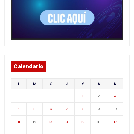
Calendario
L
M
X
J
V
S
D
1
2
3
4
5
6
7
8
9
10
11
12
13
14
15
16
17