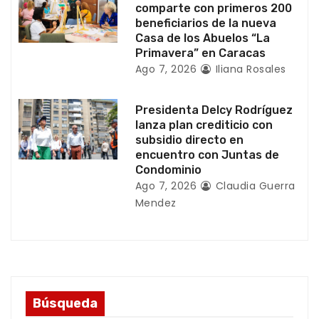
a
comparte con primeros 200
beneficiarios de la nueva
d
Casa de los Abuelos “La
Primavera” en Caracas
a
Ago 7, 2026
Iliana Rosales
s
Presidenta Delcy Rodríguez
lanza plan crediticio con
subsidio directo en
encuentro con Juntas de
Condominio
Ago 7, 2026
Claudia Guerra
Mendez
Búsqueda