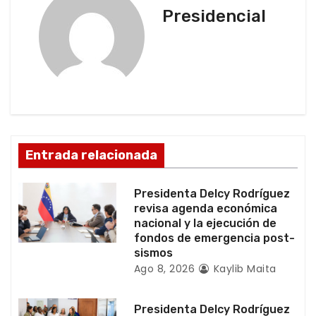
a
Presidencial
c
i
ó
n
d
Entrada relacionada
e
Presidenta Delcy Rodríguez
e
revisa agenda económica
nacional y la ejecución de
n
fondos de emergencia post-
sismos
t
Ago 8, 2026
Kaylib Maita
r
Presidenta Delcy Rodríguez