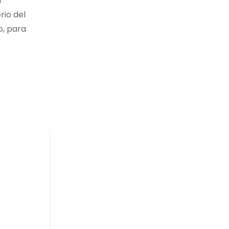
a
rio del
o, para