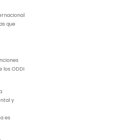
ternacional
mas que
unciones
de los ODDI
a
ntal y
sa es