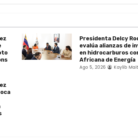
uez
Presidenta Delcy Ro
e
evalúa alianzas de i
oto
en hidrocarburos c
ons
Africana de Energía
Ago 5, 2026
Kaylib Mai
uez
Boca
a
s