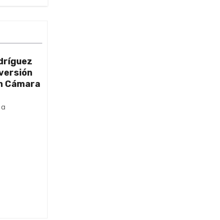
dríguez
nversión
on Cámara
ta