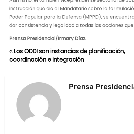
Asimismo, el también vicepresidente sectorial de Sob
instrucción que dio el Mandatario sobre la formulación
Poder Popular para la Defensa (MPPD), se encuentra 
dar consistencia y legalidad a todas las acciones que
Prensa Presidencial/Irmary Díaz.
Los ODDI son instancias de planificación,
N
coordinación e integración
a
v
Prensa Presidenci
e
g
a
c