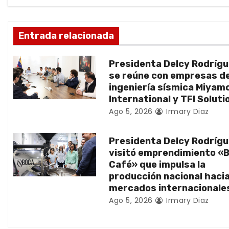
i
ó
Entrada relacionada
n
Presidenta Delcy Rodríg
d
se reúne con empresas d
ingeniería sísmica Miyam
e
International y TFI Soluti
Ago 5, 2026
Irmary Diaz
e
n
Presidenta Delcy Rodríg
visitó emprendimiento «
t
Café» que impulsa la
producción nacional haci
r
mercados internacionale
Ago 5, 2026
Irmary Diaz
a
d