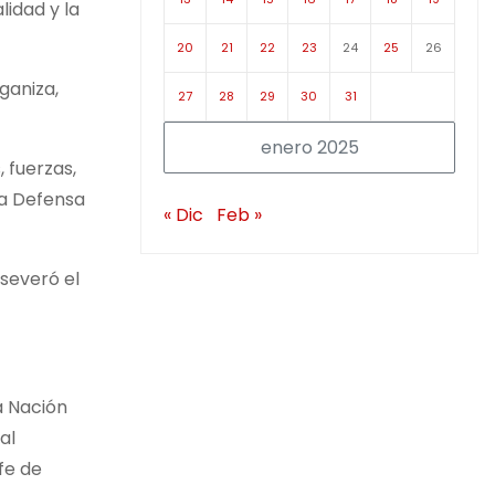
lidad y la
20
21
22
23
24
25
26
ganiza,
27
28
29
30
31
enero 2025
, fuerzas,
la Defensa
« Dic
Feb »
aseveró el
a Nación
al
fe de