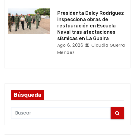
s
Presidenta Delcy Rodríguez
inspecciona obras de
restauración en Escuela
Naval tras afectaciones
sísmicas en La Guaira
Ago 6, 2026
Claudia Guerra
Mendez
Búsqueda
S
e
a