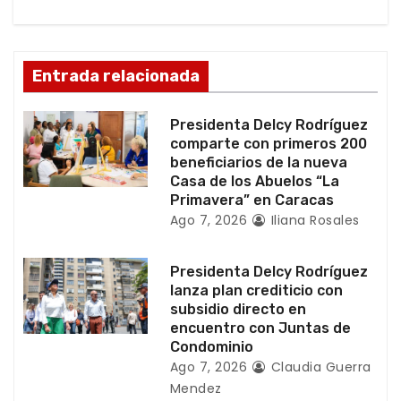
n
d
Entrada relacionada
e
Presidenta Delcy Rodríguez
e
comparte con primeros 200
beneficiarios de la nueva
n
Casa de los Abuelos “La
Primavera” en Caracas
t
Ago 7, 2026
Iliana Rosales
r
Presidenta Delcy Rodríguez
a
lanza plan crediticio con
subsidio directo en
d
encuentro con Juntas de
Condominio
a
Ago 7, 2026
Claudia Guerra
Mendez