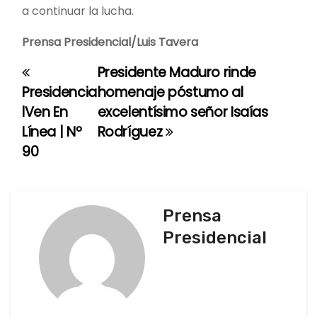
a continuar la lucha.
Prensa Presidencial/Luis Tavera
Presidente Maduro rinde
N
Presidencia
homenaje póstumo al
a
lVen En
excelentísimo señor Isaías
Línea | Nº
Rodríguez
v
90
e
g
Prensa
a
Presidencial
c
i
ó