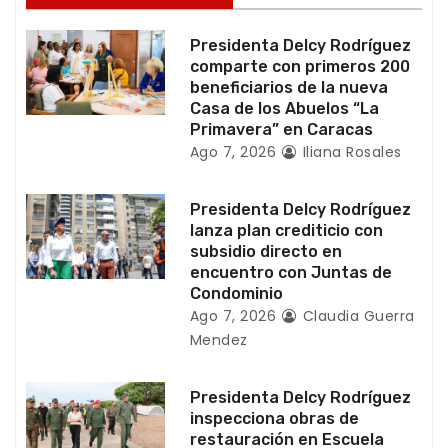
e
Presidenta Delcy Rodríguez
e
comparte con primeros 200
beneficiarios de la nueva
n
Casa de los Abuelos “La
Primavera” en Caracas
t
Ago 7, 2026
Iliana Rosales
r
Presidenta Delcy Rodríguez
a
lanza plan crediticio con
subsidio directo en
d
encuentro con Juntas de
Condominio
a
Ago 7, 2026
Claudia Guerra
Mendez
s
Presidenta Delcy Rodríguez
inspecciona obras de
restauración en Escuela