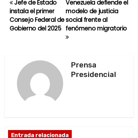
Jefe de Estado
Venezuela defiende el
N
instala el primer
modelo de justicia
a
Consejo Federal de
social frente al
Gobierno del 2025
fenómeno migratorio
v
e
g
Prensa
a
Presidencial
c
i
ó
n
d
Entrada relacionada