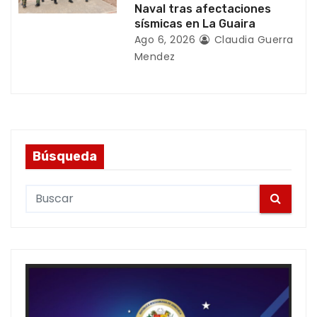
Naval tras afectaciones
sísmicas en La Guaira
Ago 6, 2026
Claudia Guerra
Mendez
Búsqueda
S
e
a
r
c
h