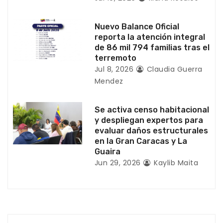
t
r
Nuevo Balance Oficial
reporta la atención integral
a
de 86 mil 794 familias tras el
terremoto
d
Jul 8, 2026
Claudia Guerra
Mendez
a
s
Se activa censo habitacional
y despliegan expertos para
evaluar daños estructurales
en la Gran Caracas y La
Guaira
Jun 29, 2026
Kaylib Maita