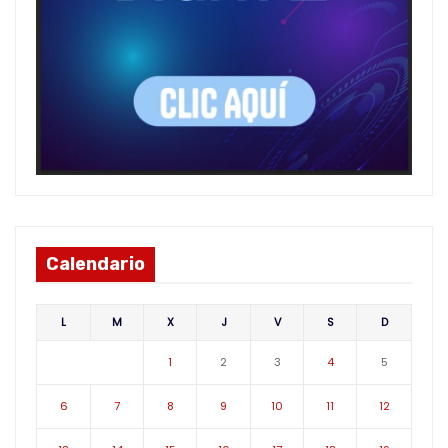
Calendario
L
M
X
J
V
S
D
1
2
3
4
5
6
7
8
9
10
11
12