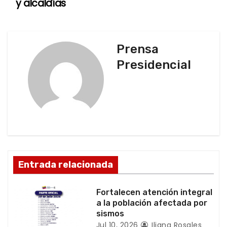
y alcaldías
g
a
Prensa
c
Presidencial
i
ó
n
d
Entrada relacionada
e
e
Fortalecen atención integral
a la población afectada por
n
sismos
Jul 10, 2026
Iliana Rosales