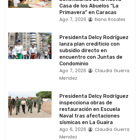
Casa de los Abuelos “La
t
Primavera” en Caracas
Ago 7, 2026
Iliana Rosales
r
a
Presidenta Delcy Rodríguez
lanza plan crediticio con
d
subsidio directo en
encuentro con Juntas de
a
Condominio
Ago 7, 2026
Claudia Guerra
s
Mendez
Presidenta Delcy Rodríguez
inspecciona obras de
restauración en Escuela
Naval tras afectaciones
sísmicas en La Guaira
Ago 6, 2026
Claudia Guerra
Mendez