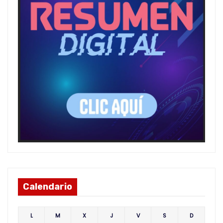
Calendario
L
M
X
J
V
S
D