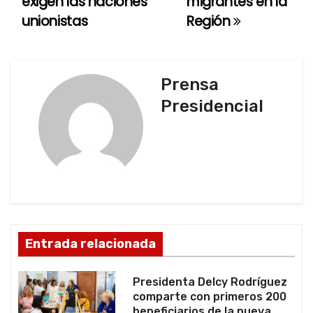
exigen las naciones
migrantes en la
e
unionistas
Región
g
a
Prensa
c
Presidencial
i
ó
n
d
Entrada relacionada
e
e
Presidenta Delcy Rodríguez
comparte con primeros 200
n
beneficiarios de la nueva