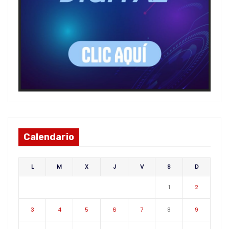
Calendario
L
M
X
J
V
S
D
1
2
3
4
5
6
7
8
9