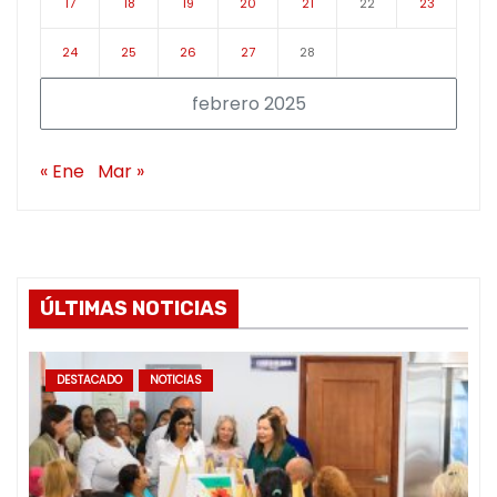
17
18
19
20
21
22
23
24
25
26
27
28
febrero 2025
« Ene
Mar »
ÚLTIMAS NOTICIAS
DESTACADO
NOTICIAS