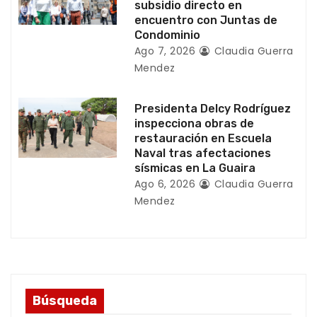
d
subsidio directo en
encuentro con Juntas de
a
Condominio
Ago 7, 2026
Claudia Guerra
s
Mendez
Presidenta Delcy Rodríguez
inspecciona obras de
restauración en Escuela
Naval tras afectaciones
sísmicas en La Guaira
Ago 6, 2026
Claudia Guerra
Mendez
Búsqueda