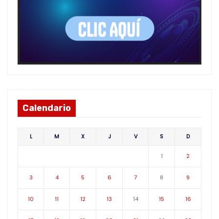
Calendario
L
M
X
J
V
S
D
1
2
3
4
5
6
7
8
9
10
11
12
13
14
15
16