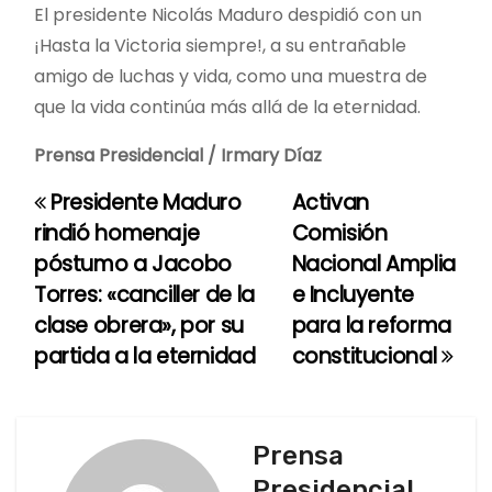
El presidente Nicolás Maduro despidió con un
¡Hasta la Victoria siempre!, a su entrañable
amigo de luchas y vida, como una muestra de
que la vida continúa más allá de la eternidad.
Prensa
Presidencial / Irmary Díaz
Presidente Maduro
Activan
N
rindió homenaje
Comisión
a
póstumo a Jacobo
Nacional Amplia
Torres: «canciller de la
e Incluyente
v
clase obrera», por su
para la reforma
e
partida a la eternidad
constitucional
g
a
Prensa
c
Presidencial