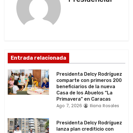
i
ó
n
d
Entrada relacionada
e
e
Presidenta Delcy Rodríguez
comparte con primeros 200
n
beneficiarios de la nueva
Casa de los Abuelos “La
t
Primavera” en Caracas
Ago 7, 2026
Iliana Rosales
r
a
Presidenta Delcy Rodríguez
lanza plan crediticio con