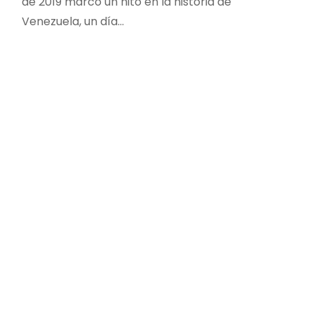
de 2019 marcó un hito en la historia de
Venezuela, un día…