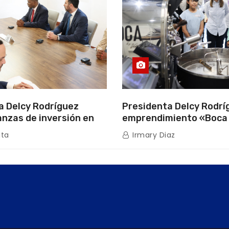
a Delcy Rodríguez
Presidenta Delcy Rodríg
anzas de inversión en
emprendimiento «Boca
uros con Cámara
que impulsa la producc
ita
Irmary Diaz
de Energía
nacional hacia mercad
internacionales