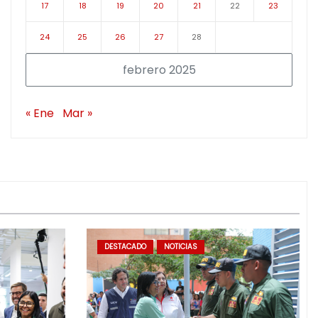
17
18
19
20
21
22
23
24
25
26
27
28
febrero 2025
« Ene
Mar »
DESTACADO
NOTICIAS