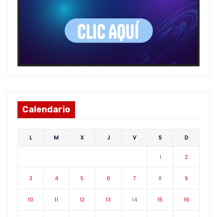
Calendario
L
M
X
J
V
S
D
1
2
3
4
5
6
7
8
9
10
11
12
13
14
15
16