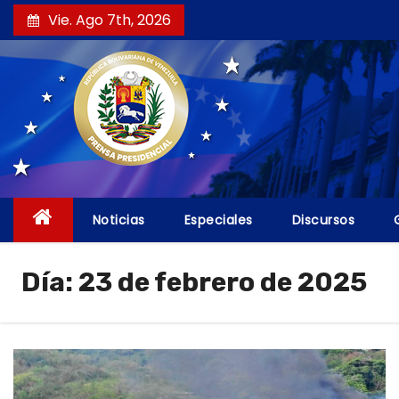
S
Vie. Ago 7th, 2026
a
l
t
a
r
a
l
c
Noticias
Especiales
Discursos
o
n
Día:
23 de febrero de 2025
t
e
n
i
d