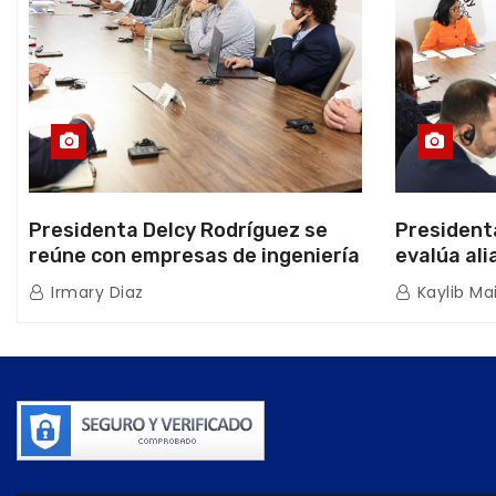
Presidenta Delcy Rodríguez se
President
reúne con empresas de ingeniería
evalúa ali
sísmica Miyamoto International y
hidrocarb
Irmary Diaz
Kaylib Ma
TFI Solutions
Africana 