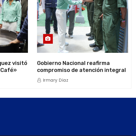
uez visitó
Gobierno Nacional reafirma
 Café»
compromiso de atención integral
ión
a la población venezolana tras
Irmary Diaz
os
doblete sísmico