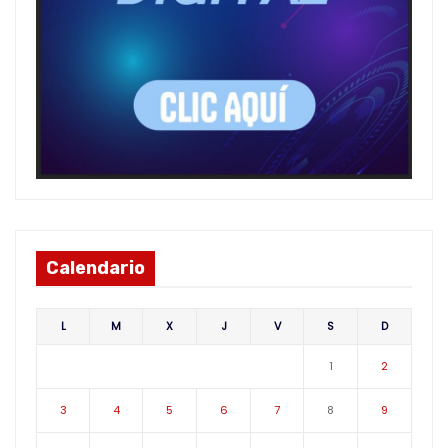
Calendario
L
M
X
J
V
S
D
1
2
3
4
5
6
7
8
9