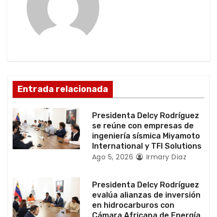
ó
n
d
e
Entrada relacionada
e
Presidenta Delcy Rodríguez
n
se reúne con empresas de
ingeniería sísmica Miyamoto
t
International y TFI Solutions
Ago 5, 2026
Irmary Diaz
r
a
Presidenta Delcy Rodríguez
evalúa alianzas de inversión
d
en hidrocarburos con
Cámara Africana de Energía