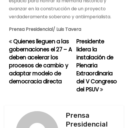
espacio para honrar la memoria histórica y
avanzar en la construcción de un proyecto
verdaderamente soberano y antiimperialista.
Prensa Presidencial/ Luis Tavera
Quienes lleguen a las
Presidente
N
gobernaciones el 27 – A
lidera la
a
deben acelerar los
instalación de
procesos de cambio y
Plenaria
v
adaptar modelo de
Extraordinaria
e
democracia directa
del V Congreso
del PSUV
g
a
c
Prensa
Presidencial
i