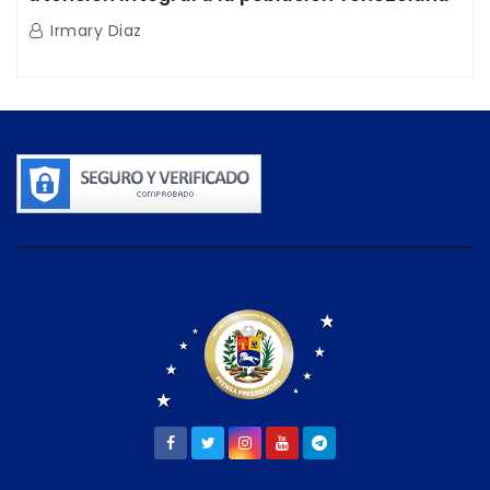
tras doblete sísmico
Irmary Diaz