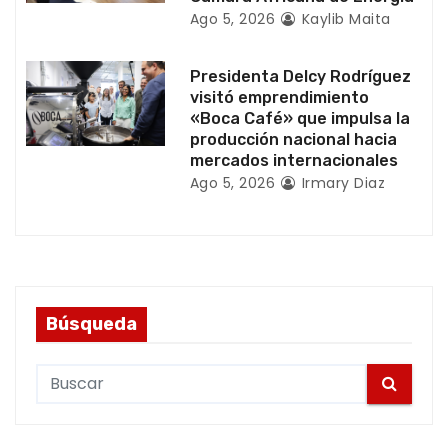
a
Ago 5, 2026
Kaylib Maita
s
Presidenta Delcy Rodríguez
visitó emprendimiento
«Boca Café» que impulsa la
producción nacional hacia
mercados internacionales
Ago 5, 2026
Irmary Diaz
Búsqueda
S
e
a