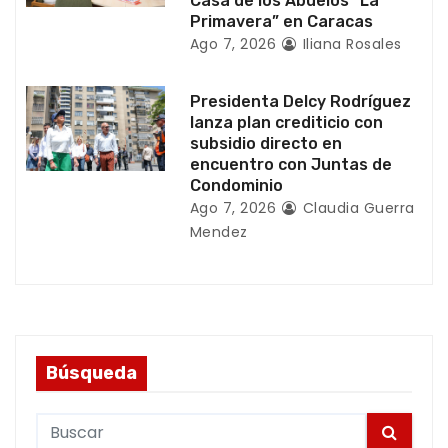
d
Casa de los Abuelos “La
Primavera” en Caracas
a
Ago 7, 2026
Iliana Rosales
s
Presidenta Delcy Rodríguez
lanza plan crediticio con
subsidio directo en
encuentro con Juntas de
Condominio
Ago 7, 2026
Claudia Guerra
Mendez
Búsqueda
S