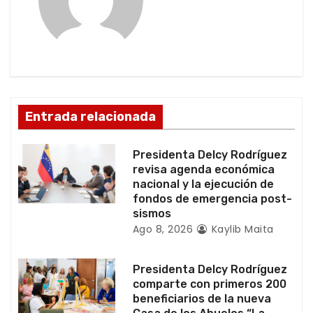
i
ó
n
d
Entrada relacionada
e
Presidenta Delcy Rodríguez
e
revisa agenda económica
nacional y la ejecución de
n
fondos de emergencia post-
sismos
t
Ago 8, 2026
Kaylib Maita
r
Presidenta Delcy Rodríguez
a
comparte con primeros 200
beneficiarios de la nueva