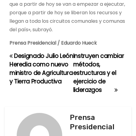
que a partir de hoy se van a empezar a ejecutar,
porque a partir de hoy se liberan los recursos y
llegan a toda los circuitos comunales y comunas
del país», subrayó.
Prensa Presidencial / Eduardo Hueck
Designado Julio León
Instruyen cambiar
N
Heredia como nuevo
métodos,
a
ministro de Agricultura
estructuras y el
y Tierra Productiva
ejercicio de
v
liderazgos
e
g
Prensa
a
Presidencial
c