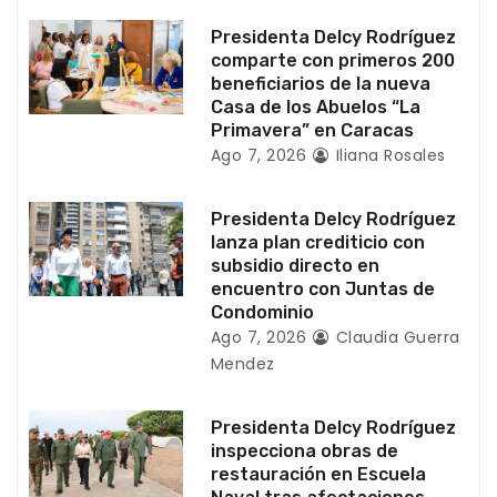
e
Presidenta Delcy Rodríguez
n
comparte con primeros 200
beneficiarios de la nueva
t
Casa de los Abuelos “La
Primavera” en Caracas
r
Ago 7, 2026
Iliana Rosales
a
Presidenta Delcy Rodríguez
d
lanza plan crediticio con
subsidio directo en
a
encuentro con Juntas de
Condominio
s
Ago 7, 2026
Claudia Guerra
Mendez
Presidenta Delcy Rodríguez
inspecciona obras de
restauración en Escuela