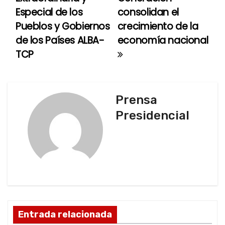
Especial de los
consolidan el
v
Pueblos y Gobiernos
crecimiento de la
e
de los Países ALBA-
economía nacional
TCP
g
a
c
Prensa
Presidencial
i
ó
n
d
e
Entrada relacionada