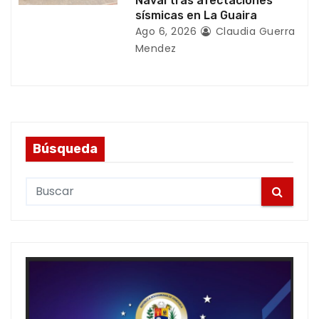
Naval tras afectaciones
sísmicas en La Guaira
Ago 6, 2026
Claudia Guerra
Mendez
Búsqueda
S
e
a
r
c
h