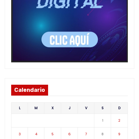
Calendario
L
M
X
J
V
S
D
1
2
3
4
5
6
7
8
9