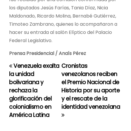
los diputados Jesús Farías, Tania Díaz, Nicia
Maldonado, Ricardo Molina, Bernabé Gutiérrez,
Timoteo Zambrano, quienes lo acompañaron a
hacer su entrada al salón Elíptico del Palacio
Federal Legislativo.
Prensa Presidencial / Anaís Pérez
Venezuela exalta
Cronistas
N
la unidad
venezolanos reciben
a
bolivariana y
el Premio Nacional de
rechaza la
Historia por su aporte
v
glorificación del
y el rescate de la
e
colonialismo en
identidad venezolana
América Latina
g
a