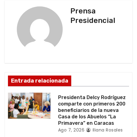
c
Prensa
Presidencial
i
ó
n
d
e
Entrada relacionada
e
Presidenta Delcy Rodríguez
n
comparte con primeros 200
beneficiarios de la nueva
t
Casa de los Abuelos “La
Primavera” en Caracas
r
Ago 7, 2026
Iliana Rosales