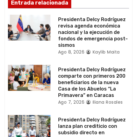
d
Entrada relacionada
e
Presidenta Delcy Rodríguez
e
revisa agenda económica
nacional y la ejecución de
n
fondos de emergencia post-
sismos
t
Ago 8, 2026
Kaylib Maita
r
Presidenta Delcy Rodríguez
a
comparte con primeros 200
beneficiarios de la nueva
d
Casa de los Abuelos “La
Primavera” en Caracas
a
Ago 7, 2026
Iliana Rosales
s
Presidenta Delcy Rodríguez
lanza plan crediticio con
subsidio directo en