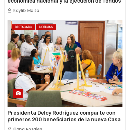
económica nacional y la ejecución de fondos
de emergencia post-sismos
Kaylib Maita
DESTACADO
NOTICIAS
Presidenta Delcy Rodríguez comparte con
primeros 200 beneficiarios de la nueva Casa
de los Abuelos “La Primavera” en Caracas
Iliana Rosales