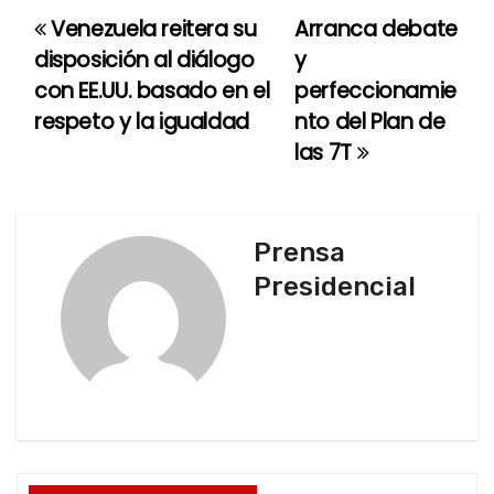
Venezuela reitera su
Arranca debate
N
disposición al diálogo
y
a
con EE.UU. basado en el
perfeccionamie
respeto y la igualdad
nto del Plan de
v
las 7T
e
g
Prensa
a
Presidencial
c
i
ó
n