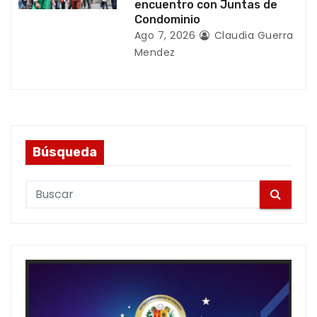
encuentro con Juntas de
Condominio
Ago 7, 2026
Claudia Guerra
Mendez
Búsqueda
S
e
a
r
c
h