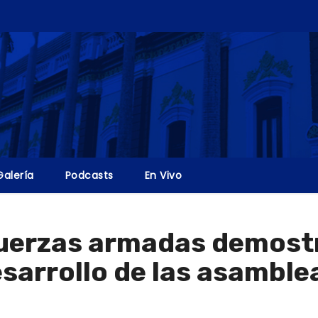
Galería
Podcasts
En Vivo
fuerzas armadas demostr
sarrollo de las asamble