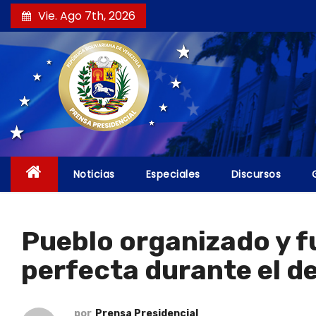
S
Vie. Ago 7th, 2026
a
l
t
a
r
a
l
c
Noticias
Especiales
Discursos
o
n
t
Pueblo organizado y 
e
perfecta durante el de
n
i
d
por
Prensa Presidencial