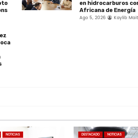
oto
en hidrocarburos c
ons
Africana de Energía
Ago 5, 2026
Kaylib Mai
uez
Boca
a
s
NOTICIAS
DESTACADO
NOTICIAS