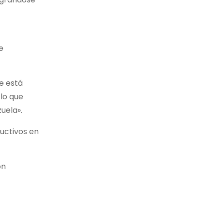
e
e está
 lo que
zuela».
ructivos en
ón