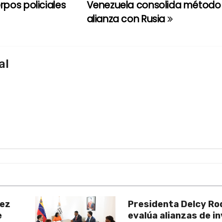
pos policiales
Venezuela consolida método
alianza con Rusia
al
uez
Presidenta Delcy Ro
e
evalúa alianzas de i