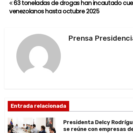
63 toneladas de drogas han incautado cuer
N
venezolanos hasta octubre 2025
a
v
Prensa Presidenci
e
g
a
c
i
ó
Entrada relacionada
n
Presidenta Delcy Rodríg
d
se reúne con empresas d