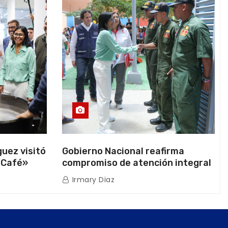
uez visitó
Gobierno Nacional reafirma
 Café»
compromiso de atención integral
ión
a la población venezolana tras
Irmary Diaz
os
doblete sísmico