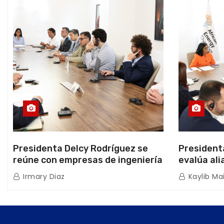
Presidenta Delcy Rodríguez se
President
reúne con empresas de ingeniería
evalúa ali
sísmica Miyamoto International y
hidrocarb
Irmary Diaz
Kaylib Ma
TFI Solutions
Africana 