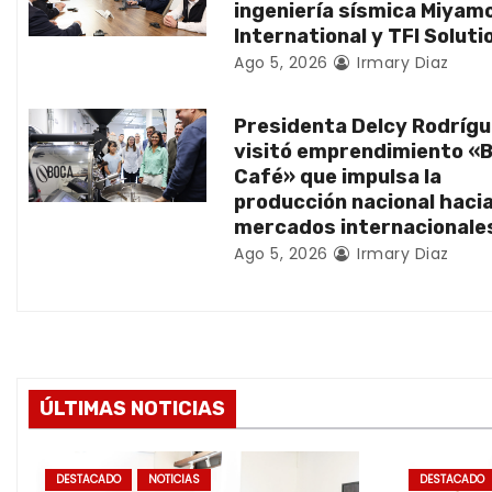
ingeniería sísmica Miyam
e
International y TFI Soluti
Ago 5, 2026
Irmary Diaz
e
n
Presidenta Delcy Rodríg
visitó emprendimiento «
t
Café» que impulsa la
producción nacional haci
r
mercados internacionale
Ago 5, 2026
Irmary Diaz
a
d
a
s
ÚLTIMAS NOTICIAS
DESTACADO
NOTICIAS
DESTACADO