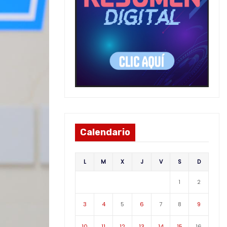
Calendario
L
M
X
J
V
S
D
1
2
3
4
5
6
7
8
9
10
11
12
13
14
15
16