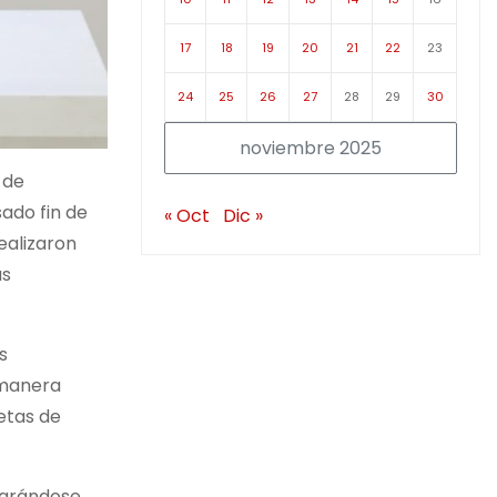
17
18
19
20
21
22
23
24
25
26
27
28
29
30
noviembre 2025
 de
ado fin de
« Oct
Dic »
ealizaron
as
s
 manera
etas de
tegrándose