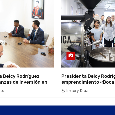
a Delcy Rodríguez
Presidenta Delcy Rodríg
anzas de inversión en
emprendimiento «Boca
uros con Cámara
que impulsa la producc
ita
Irmary Diaz
de Energía
nacional hacia mercad
internacionales