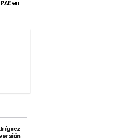
 PAE en
dríguez
nversión