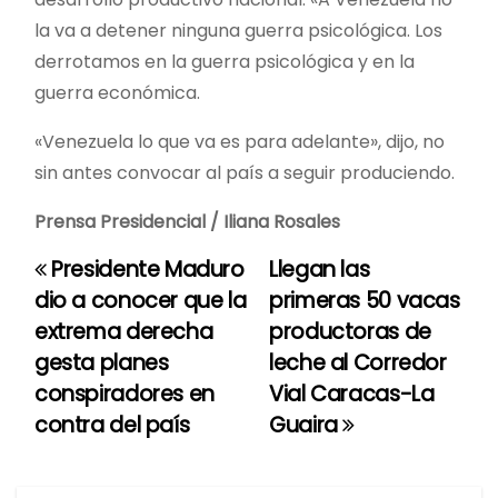
la va a detener ninguna guerra psicológica. Los
derrotamos en la guerra psicológica y en la
guerra económica.
«Venezuela lo que va es para adelante», dijo, no
sin antes convocar al país a seguir produciendo.
Prensa Presidencial / Iliana Rosales
Presidente Maduro
Llegan las
N
dio a conocer que la
primeras 50 vacas
a
extrema derecha
productoras de
gesta planes
leche al Corredor
v
conspiradores en
Vial Caracas-La
e
contra del país
Guaira
g