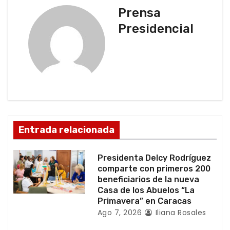
a
Prensa
c
Presidencial
i
ó
n
d
Entrada relacionada
e
e
Presidenta Delcy Rodríguez
comparte con primeros 200
n
beneficiarios de la nueva
Casa de los Abuelos “La
t
Primavera” en Caracas
Ago 7, 2026
Iliana Rosales
r