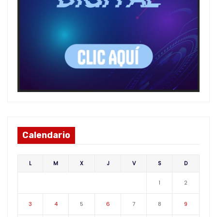
Calendario
L
M
X
J
V
S
D
1
2
3
4
5
6
7
8
9