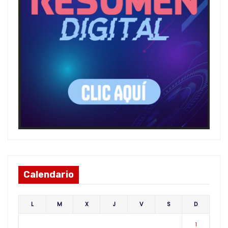
Calendario
L
M
X
J
V
S
D
1