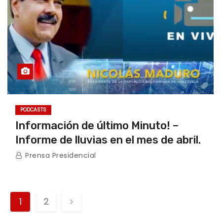
PODCASTS
Información de último Minuto! –
Informe de lluvias en el mes de abril.
Prensa Presidencial
P
1
2