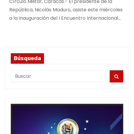
Círculo Militar, Caracas.- El presidente de la
República, Nicolás Maduro, asiste este miércoles
a la inauguración del I Encuentro Internacional…
Búsqueda
S
e
a
r
c
h