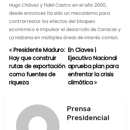
Hugo Chávez y Fidel Castro en el año 2000,
desde entonces ha sido un mecanismo para
contrarrestar los efectos del bloqueo
económico e impulsar el desarrollo de Caracas y
La Habana en múltiples áreas de interés común.
Presidente Maduro:
En Claves |
N
Hay que construir
Ejecutivo Nacional
a
rutas de exportación
aprueba plan para
como fuentes de
enfrentar la crisis
v
riqueza
climática
e
g
Prensa
a
Presidencial
c