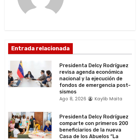
i
ó
n
d
Entrada relacionada
e
Presidenta Delcy Rodríguez
e
revisa agenda económica
nacional y la ejecución de
n
fondos de emergencia post-
sismos
t
Ago 8, 2026
Kaylib Maita
r
Presidenta Delcy Rodríguez
a
comparte con primeros 200
beneficiarios de la nueva
d
Casa de los Abuelos “La