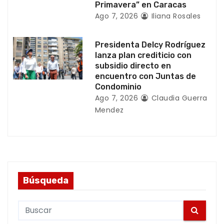
Primavera” en Caracas
a
Ago 7, 2026
Iliana Rosales
s
Presidenta Delcy Rodríguez
lanza plan crediticio con
subsidio directo en
encuentro con Juntas de
Condominio
Ago 7, 2026
Claudia Guerra
Mendez
Búsqueda
S
e