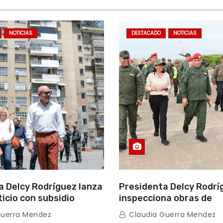
NOTICIAS
DESTACADO
NOTICIAS
a Delcy Rodríguez lanza
Presidenta Delcy Rodrí
ticio con subsidio
inspecciona obras de
n encuentro con Juntas
restauración en Escuel
Guerra Mendez
Claudia Guerra Mendez
inio
tras afectaciones sísm