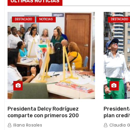
ÚLTIMAS NOTICIAS
DESTACADO
NOTICIAS
DESTACADO
Presidenta Delcy Rodríguez
President
comparte con primeros 200
plan credi
beneficiarios de la nueva Casa de
directo e
Iliana Rosales
Claudia 
los Abuelos “La Primavera” en
de Condom