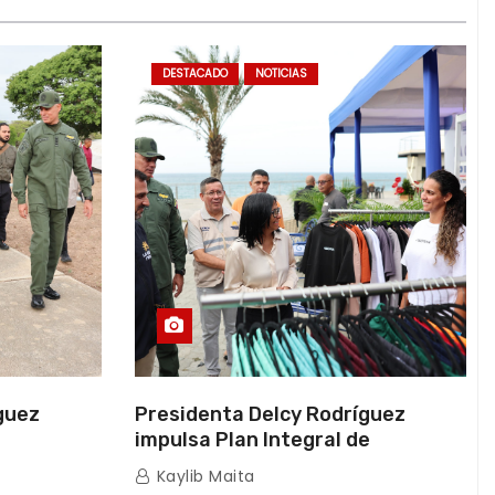
DESTACADO
NOTICIAS
guez
Presidenta Delcy Rodríguez
impulsa Plan Integral de
a Naval
Reactivación Económica en La
Kaylib Maita
icas en La
Guaira