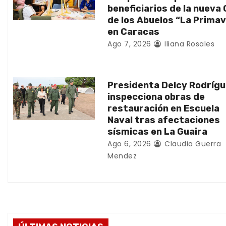
beneficiarios de la nueva
e
de los Abuelos “La Prima
en Caracas
e
Ago 7, 2026
Iliana Rosales
n
t
Presidenta Delcy Rodríg
inspecciona obras de
r
restauración en Escuela
Naval tras afectaciones
a
sísmicas en La Guaira
d
Ago 6, 2026
Claudia Guerra
Mendez
a
s