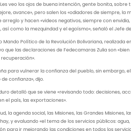
Les veo los ojos de buena intención, gente bonita, sobre t
jore, avance», pero salen los «odiadores de siempre, la 
e arreglo y hacen «videos negativos, siempre con envidia,
así como la mezquindad y el egoísmo», señaló el Jefe de
 Mando Político de la Revolución Bolivariana, realizada en
uvo que las declaraciones de Fedecamaras Zulia son «bien
a recuperación».
a para vulnerar la confianza del pueblo, sin embargo, e
 de confianza», dijo.
uro detalló que se viene «revisando todo: decisiones, ac
 el país, las exportaciones».
, la agenda social, las Misiones, las Grandes Misiones, l
hay, y evaluando «el tema de los servicios públicos: agua,
ión para ir mejorando las condiciones en todos los servici