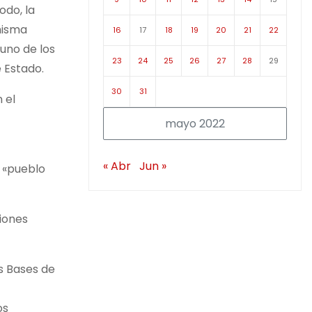
odo, la
misma
16
17
18
19
20
21
22
 uno de los
23
24
25
26
27
28
29
 Estado.
30
31
 el
mayo 2022
« Abr
Jun »
l «pueblo
ciones
as Bases de
os