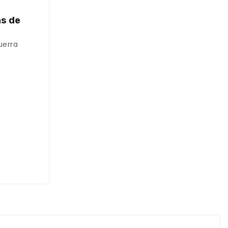
as de
uerra