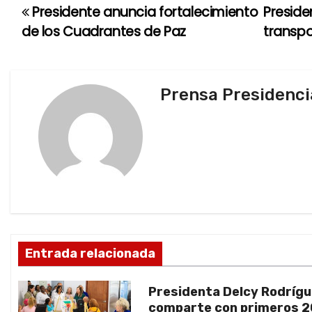
Presidente anuncia fortalecimiento
Preside
N
de los Cuadrantes de Paz
transpo
a
v
Prensa Presidenci
e
g
a
c
i
ó
Entrada relacionada
n
Presidenta Delcy Rodríg
d
comparte con primeros 