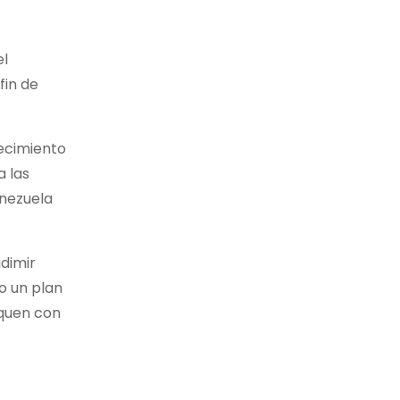
el
fin de
lecimiento
a las
enezuela
adimir
o un plan
aquen con