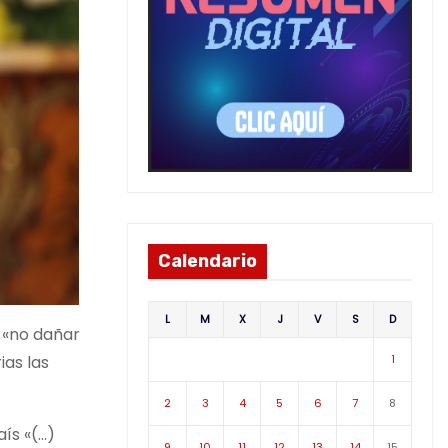
Calendario
L
M
X
J
V
S
D
a «no dañar
1
ias las
2
3
4
5
6
7
8
aís «(…)
9
10
11
12
13
14
15