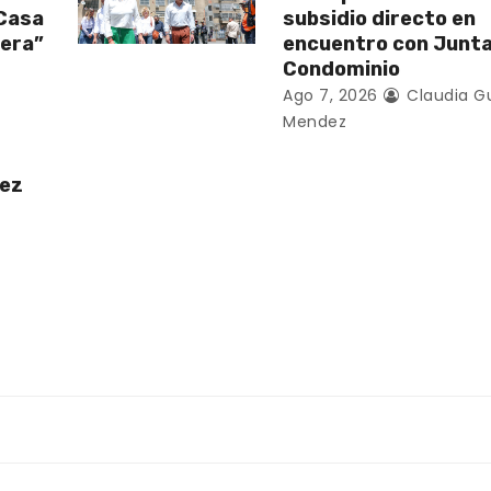
 Casa
subsidio directo en
vera”
encuentro con Junt
Condominio
Ago 7, 2026
Claudia G
Mendez
uez