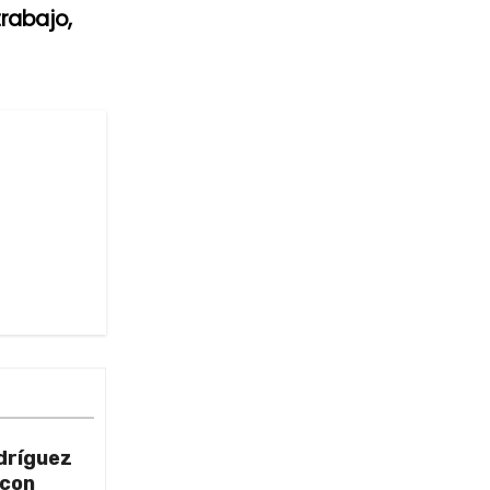
trabajo,
dríguez
 con